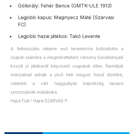
Gólkirály: Fehér Bence (OMTK-ULE 1913)
Legjobb kapus: Maginyecz Máté (Szarvasi
FC)
Legjobb hazai játékos: Takó Levente
A felkészülés idejére eső teremtorna biztosította a
csapat számára a megmérettetést verseny körülmények
között jó játékerőt képviselő csapatok ellen. Reméljük
önbizalmat adnak a jövő heti megyei futsal döntőre,
valamint a várt nagypályás bajnokság tavaszi
szezonjának indulására.
Hajrá Fiúk ! Hajrá SZARVAS !!!