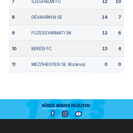
SZEGHALMI FC
7
12
10
DÉVAVÁNYAI SE
8
14
7
FÜZESGYARMATI SK
9
12
6
BÉKÉSI FC
10
13
4
MEZŐHEGYESI SE (Kizárva)
11
0
0