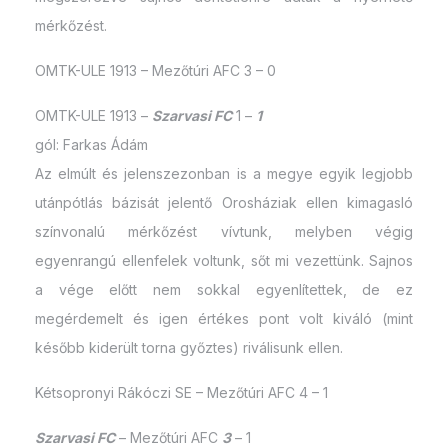
mérkőzést.
OMTK-ULE 1913 – Mezőtúri AFC 3 – 0
OMTK-ULE 1913 –
Szarvasi FC
1 –
1
gól: Farkas Ádám
Az elmúlt és jelenszezonban is a megye egyik legjobb
utánpótlás bázisát jelentő Orosháziak ellen kimagasló
színvonalú mérkőzést vívtunk, melyben végig
egyenrangú ellenfelek voltunk, sőt mi vezettünk. Sajnos
a vége előtt nem sokkal egyenlítettek, de ez
megérdemelt és igen értékes pont volt kiváló (mint
később kiderült torna győztes) riválisunk ellen.
Kétsopronyi Rákóczi SE – Mezőtúri AFC 4 – 1
Szarvasi FC
– Mezőtúri AFC
3
– 1