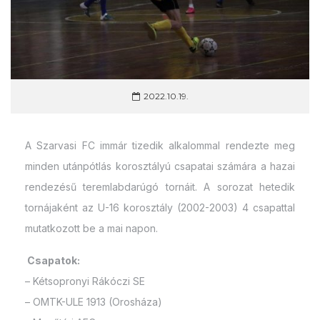
2022.10.19.
A Szarvasi FC immár tizedik alkalommal rendezte meg
minden utánpótlás korosztályú csapatai számára a hazai
rendezésű teremlabdarúgó tornáit. A sorozat hetedik
tornájaként az U-16 korosztály (2002-2003) 4 csapattal
mutatkozott be a mai napon.
Csapatok:
– Kétsopronyi Rákóczi SE
– OMTK-ULE 1913 (Orosháza)