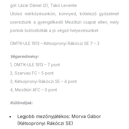
gól: Lázár Dániel (2), Takó Levente
Utolsó mérkőzésünkön, könnyed, kötelező győzelmet
szereztünk a gyengélkedő Mezőtúri csapat ellen, mely
pontok biztosították a jó végső helyezésünket.
OMTK-ULE 1913 – Kétsopronyi Rákóczi SE 7 – 3
Végeredmény:
1, OMTK-ULE 1913 – 7 pont
2, Szarvasi FC – 5 pont
3, Kétsopronyi Rákóczi SE – 4 pont
4, Mezőtúri AFC – 0 pont
Különdíjak:
Legjobb mezőnyjátékos: Morva Gábor
(Kétsopronyi Rákóczi SE)