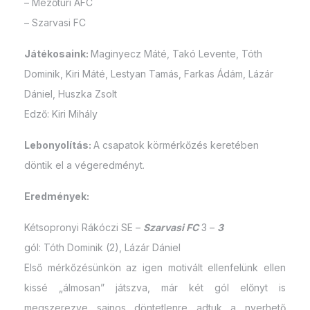
– Mezőtúri AFC
– Szarvasi FC
Játékosaink:
Maginyecz Máté, Takó Levente, Tóth
Dominik, Kiri Máté, Lestyan Tamás, Farkas Ádám, Lázár
Dániel, Huszka Zsolt
Edző: Kiri Mihály
Lebonyolítás:
A csapatok körmérkőzés keretében
döntik el a végeredményt.
Eredmények:
Kétsopronyi Rákóczi SE –
Szarvasi FC
3 –
3
gól: Tóth Dominik (2), Lázár Dániel
Első mérkőzésünkön az igen motivált ellenfelünk ellen
kissé „álmosan” játszva, már két gól előnyt is
megszerezve sajnos döntetlenre adtuk a nyerhető