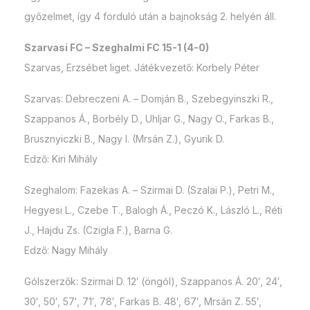
győzelmet, így 4 forduló után a bajnokság 2. helyén áll.
Szarvasi FC – Szeghalmi FC 15-1 (4-0)
Szarvas, Erzsébet liget. Játékvezető: Korbely Péter
Szarvas: Debreczeni A. – Domján B., Szebegyinszki R.,
Szappanos Á., Borbély D., Uhljar G., Nagy O., Farkas B.,
Brusznyiczki B., Nagy I. (Mrsán Z.), Gyurik D.
Edző: Kiri Mihály
Szeghalom: Fazekas A. – Szirmai D. (Szalai P.), Petri M.,
Hegyesi L., Czebe T., Balogh Á., Peczó K., László L., Réti
J., Hajdu Zs. (Czigla F.), Barna G.
Edző: Nagy Mihály
Gólszerzők: Szirmai D. 12′ (öngól), Szappanos Á. 20′, 24′,
30′, 50′, 57′, 71′, 78′, Farkas B. 48′, 67′, Mrsán Z. 55′,