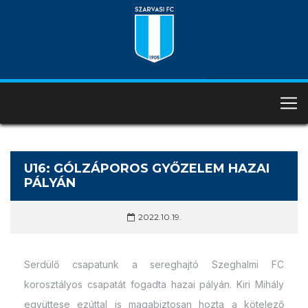
U16: GÓLZÁPOROS GYŐZELEM HAZAI
PÁLYÁN
2022.10.19.
Serdülő csapatunk a sereghajtó Szeghalmi FC
korosztályos csapatát fogadta hazai pályán. Kiri Mihály
együttese ezúttal is magabiztosan hozta a kötelező