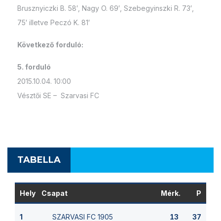
Brusznyiczki B. 58′, Nagy O. 69′, Szebegyinszki R. 73′,
75′ illetve Peczó K. 81′
Következő forduló:
5. forduló
2015.10.04. 10:00
Vésztői SE – Szarvasi FC
TABELLA
Hely
Csapat
Mérk.
P
SZARVASI FC 1905
1
13
37