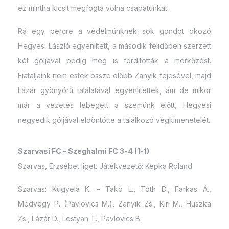
ez mintha kicsit megfogta volna csapatunkat.
Rá egy percre a védelmünknek sok gondot okozó
Hegyesi László egyenlített, a második félidőben szerzett
két góljával pedig meg is fordították a mérkőzést.
Fiataljaink nem estek össze előbb Zanyik fejesével, majd
Lázár gyönyörű találatával egyenlítettek, ám de mikor
már a vezetés lebegett a szemünk előtt, Hegyesi
negyedik góljával eldöntötte a találkozó végkimenetelét.
Szarvasi FC – Szeghalmi FC 3-4 (1-1)
Szarvas, Erzsébet liget. Játékvezető: Kepka Roland
Szarvas: Kugyela K. – Takó L., Tóth D., Farkas Á.,
Medvegy P. (Pavlovics M.), Zanyik Zs., Kiri M., Huszka
Zs., Lázár D., Lestyan T., Pavlovics B.