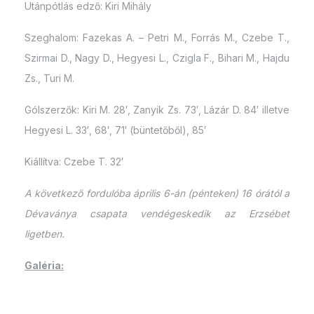
Utánpótlás edző: Kiri Mihály
Szeghalom: Fazekas A. – Petri M., Forrás M., Czebe T.,
Szirmai D., Nagy D., Hegyesi L., Czigla F., Bihari M., Hajdu
Zs., Turi M.
Gólszerzők: Kiri M. 28′, Zanyik Zs. 73′, Lázár D. 84′ illetve
Hegyesi L. 33′, 68′, 71′ (büntetőből), 85′
Kiállítva: Czebe T. 32′
A következő fordulóba április 6-án (pénteken) 16 órától a
Dévaványa csapata vendégeskedik az Erzsébet
ligetben.
Galéria: