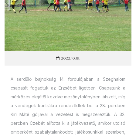
2022.10.19.
A serdülő bajnokság 14. fordulójában a Szeghalom
csapatát fogadtuk az Erzsébet ligetben. Csapatunk a
mérkőzés elejétől kezdve mezőnyfölényben játszott, míg
a vendégek kontrákra rendeződtek be. a 28. percben
Kiri Máté góljával a vezetést is megszereztük. A 32.
percben Czebét állította ki a játékvezető, amikor utolsó
emberként szabálytalankodott játékosunkkal szemben,