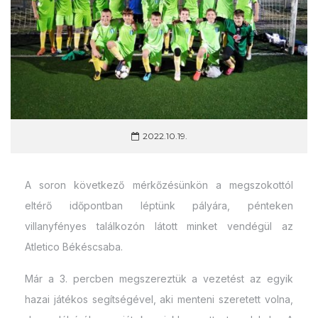
2022.10.19.
A soron következő mérkőzésünkön a megszokottól
eltérő időpontban léptünk pályára, pénteken
villanyfényes találkozón látott minket vendégül az
Atletico Békéscsaba.
Már a 3. percben megszereztük a vezetést az egyik
hazai játékos segítségével, aki menteni szeretett volna,