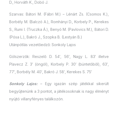
D., Horváth K., Dobó J.
Szarvas: Bátori M. (Fábri M.) – Lénárt Zs. (Csomos K.),
Borbély M. (Balczó A.), Romhányi D., Korbely P., Kerekes
S., Rumi I. (Truczka Á.), Benyó M. (Pavlovics M.), Bátori D.
(Pósa L.), Bakró J., Szopka B. (Lestyán B.)
Utánpótlás vezetőedző: Sonkoly Lajos
Gólszerzők: Reszelő D. 54′, 56′, Nagy L. 83′ illetve
Plavecz Z. 3′ (öngól), Korbely P. 30′ (büntetőből), 63′,
77′, Borbély M. 40′, Bakró J. 58′, Kerekes S. 75′
Sonkoly Lajos:
– Egy igazán szép játékkal sikerült
begyűjtenünk a 3 pontot, a játékosoknak is nagy élményt
nyújtó villanyfényes találkozón.