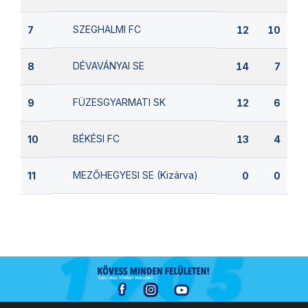
SZEGHALMI FC
7
12
10
DÉVAVÁNYAI SE
8
14
7
FÜZESGYARMATI SK
9
12
6
BÉKÉSI FC
10
13
4
MEZŐHEGYESI SE (Kizárva)
11
0
0