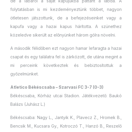
de a lábáról a saját kapujukba pattant a labda. A
folytatásban is mi kezdeményeztünk többet, nagyon
ötletesen játszottunk, de a befejezéseinket vagy a
kapufa vagy a hazai kapus hárította. A szünethez
közeledve sikerült az előnyünket három gólra növelni.
A második félidőben ezt nagyon hamar lefaragta a hazai
csapat és egy találatra fel is zárkózott, de utána megint a
mi perceink következtek és bebiztosítottuk a
győzelmünket.
Atletico Békéscsaba – Szarvasi FC 3-7 (0-3)
Békéscsaba, Kórház utcai Stadion. Játékvezető: Baukó
Balázs (Juhász L.)
Békéscsaba: Nagy L., Jantyik K., Plavecz Z., Hromek B.,
Bencsik M., Kucsara Gy., Kotroczó T., Hanzó B., Reszelő