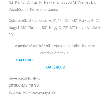
N.), Kántor D., Tasi R., Pekker L., Szabó M. (Nemes L.).
Vezetőedző: Keresztesi János
Gólszerzők: Szappanos Á. 2′, 17′, 35′, 48′, Farkas B. 22′,
Nagy I. 38′, Török L. 50′, Nagy O. 72′, 87′ illetve Almási M.
30′
A mérkőzésen készült képeket az alábbi linkekre
kattintva érhetik el:
GALÉRIA 1
GALÉRIA 2
Következő forduló:
2016.04.15. 16:30
Szarvasi FC – Dévaványai SE