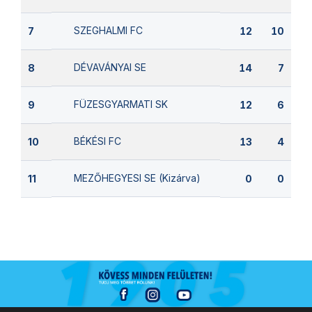
SZEGHALMI FC
7
12
10
DÉVAVÁNYAI SE
8
14
7
FÜZESGYARMATI SK
9
12
6
BÉKÉSI FC
10
13
4
MEZŐHEGYESI SE (Kizárva)
11
0
0