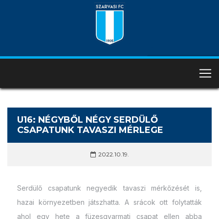
U16: NÉGYBŐL NÉGY SERDÜLŐ
CSAPATUNK TAVASZI MÉRLEGE
2022.10.19.
Serdülő csapatunk negyedik tavaszi mérkőzését is,
hazai környezetben játszhatta. A srácok ott folytatták
ahol egy hete a füzesgyarmati csapat ellen abba