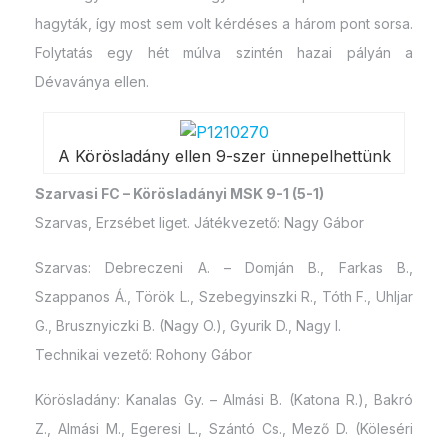
hagyták, így most sem volt kérdéses a három pont sorsa.
Folytatás egy hét múlva szintén hazai pályán a
Dévaványa ellen.
A Körösladány ellen 9-szer ünnepelhettünk
Szarvasi FC – Körösladányi MSK 9-1 (5-1)
Szarvas, Erzsébet liget. Játékvezető: Nagy Gábor
Szarvas: Debreczeni A. – Domján B., Farkas B.,
Szappanos Á., Török L., Szebegyinszki R., Tóth F., Uhljar
G., Brusznyiczki B. (Nagy O.), Gyurik D., Nagy I.
Technikai vezető: Rohony Gábor
Körösladány: Kanalas Gy. – Almási B. (Katona R.), Bakró
Z., Almási M., Egeresi L., Szántó Cs., Mező D. (Köleséri