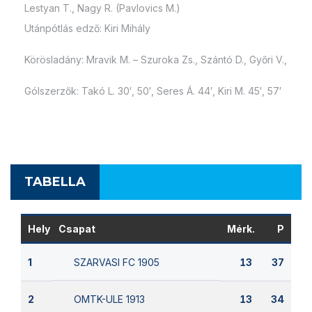
Lestyan T., Nagy R. (Pavlovics M.)
Utánpótlás edző: Kiri Mihály
Körösladány: Mravik M. – Szuroka Zs., Szántó D., Győri V.,
Gólszerzők: Takó L. 30′, 50′, Seres Á. 44′, Kiri M. 45′, 57′
TABELLA
Hely
Csapat
Mérk.
P
SZARVASI FC 1905
1
13
37
OMTK-ULE 1913
2
13
34