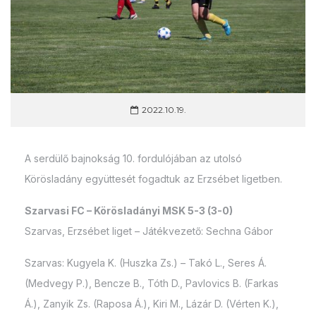
2022.10.19.
A serdülő bajnokság 10. fordulójában az utolsó
Körösladány együttesét fogadtuk az Erzsébet ligetben.
Szarvasi FC – Körösladányi MSK 5-3 (3-0)
Szarvas, Erzsébet liget – Játékvezető: Sechna Gábor
Szarvas: Kugyela K. (Huszka Zs.) – Takó L., Seres Á.
(Medvegy P.), Bencze B., Tóth D., Pavlovics B. (Farkas
Á.), Zanyik Zs. (Raposa Á.), Kiri M., Lázár D. (Vérten K.),