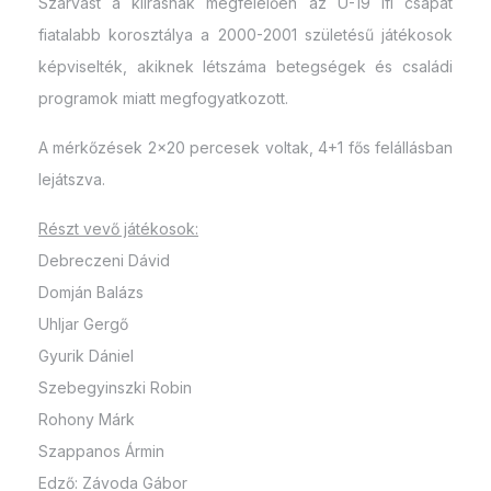
Szarvast a kiírásnak megfelelően az U-19 ifi csapat
fiatalabb korosztálya a 2000-2001 születésű játékosok
képviselték, akiknek létszáma betegségek és családi
programok miatt megfogyatkozott.
A mérkőzések 2×20 percesek voltak, 4+1 fős felállásban
lejátszva.
Részt vevő játékosok:
Debreczeni Dávid
Domján Balázs
Uhljar Gergő
Gyurik Dániel
Szebegyinszki Robin
Rohony Márk
Szappanos Ármin
Edző: Závoda Gábor