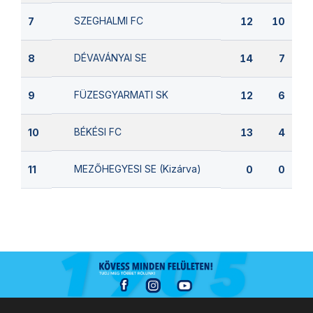
SZEGHALMI FC
7
12
10
DÉVAVÁNYAI SE
8
14
7
FÜZESGYARMATI SK
9
12
6
BÉKÉSI FC
10
13
4
MEZŐHEGYESI SE (Kizárva)
11
0
0