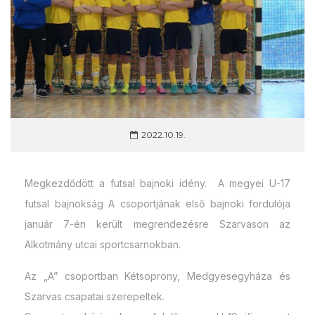
2022.10.19.
Megkezdődött a futsal bajnoki idény. A megyei U-17
futsal bajnokság A csoportjának első bajnoki fordulója
január 7-én került megrendezésre Szarvason az
Alkotmány utcai sportcsarnokban.
Az „A” csoportban Kétsoprony, Medgyesegyháza és
Szarvas csapatai szerepeltek.