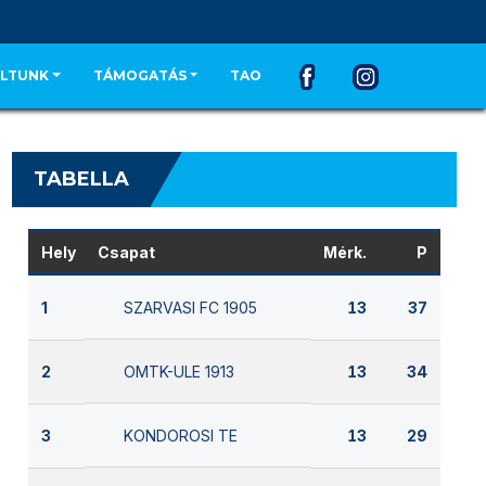
LTUNK
TÁMOGATÁS
TAO
TABELLA
Hely
Csapat
Mérk.
P
SZARVASI FC 1905
1
13
37
OMTK-ULE 1913
2
13
34
KONDOROSI TE
3
13
29