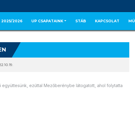
 2025/2026
UP CSAPATAINK
STÁB
KAPCSOLAT
MÚ
EN
2.10.19.
 együttesünk, ezúttal Mezőberénybe látogatott, ahol folytatta