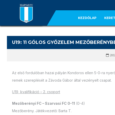
KEZDŐLAP
KERET
U19: 11 GÓLOS GYŐZELEM MEZŐBERÉNYB
202
Az első fordulóban hazai pályán Kondoros ellen 5-0-ra nyerő
remek szereplését a Závoda Gábor által vezényelt csapat.
U19, kvalifikáció – 2. csoport
Mezőberényi FC – Szarvasi FC 0-11
(0-4)
Mezőberény. Játékvezető: Barta T.