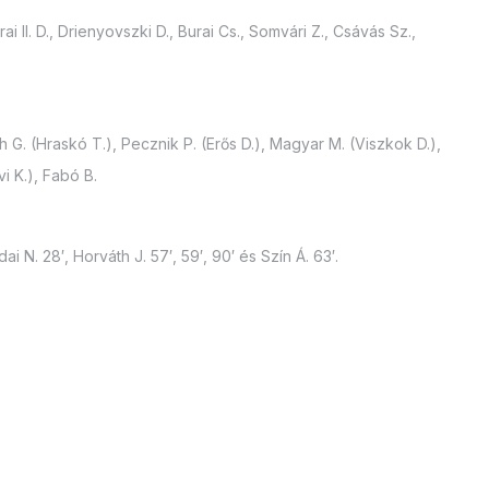
 II. D., Drienyovszki D., Burai Cs., Somvári Z., Csávás Sz.,
h G. (Hraskó T.), Pecznik P. (Erős D.), Magyar M. (Viszkok D.),
vi K.), Fabó B.
i N. 28′, Horváth J. 57′, 59′, 90′ és Szín Á. 63′.