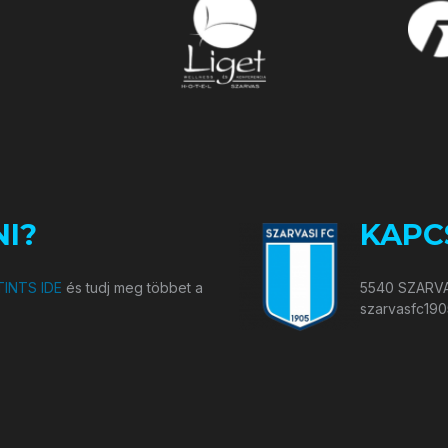
I?
KAPC
INTS IDE
és tudj meg többet a
5540 SZARVA
szarvasfc19