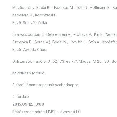
Mezőberény: Budai B. – Fazekas M., Tóth R., Hoffmann B., Burai
Kapelláró R., Keresztesi P.
Edző: Somvári Zoltán
Szarvas: Jordán J. (Debreczeni A.) – Ottava P., Kiri B., Német
Sztrepka P. (Seres V.), Bódai N., Horváth J., Szín Á. (Körösfal
Edző: Závoda Gábor
Gólszerzők: Fabó B. 3′, 52′, 73′ és 77′, Magyar M 26′, 36′, Bóda
Következő forduló:
3. fordulóban csapatunk szabadnapos.
4. forduló
2015.09.12. 13:00
Békésszentandrási HMSE – Szarvasi FC