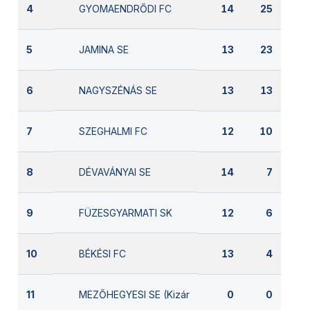
GYOMAENDRŐDI FC
4
14
25
JAMINA SE
5
13
23
NAGYSZÉNÁS SE
6
13
13
SZEGHALMI FC
7
12
10
DÉVAVÁNYAI SE
8
14
7
FÜZESGYARMATI SK
9
12
6
BÉKÉSI FC
10
13
4
MEZŐHEGYESI SE (Kizárva)
11
0
0