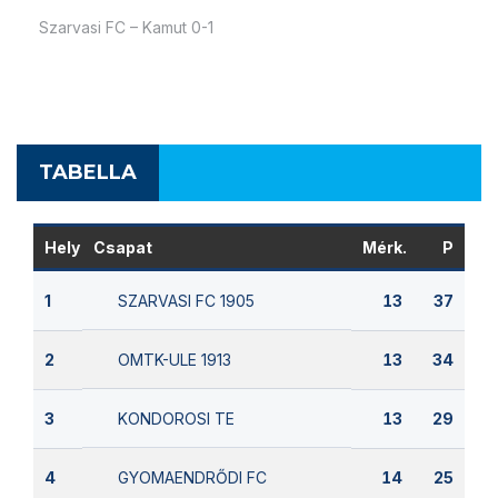
Szarvasi FC – Kamut 0-1
TABELLA
Hely
Csapat
Mérk.
P
SZARVASI FC 1905
1
13
37
OMTK-ULE 1913
2
13
34
KONDOROSI TE
3
13
29
GYOMAENDRŐDI FC
4
14
25