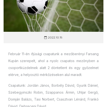
2022.10.19.
Február 11-én ifjúsági csapatunk a mezőberényi Farsang
Kupán szerepelt, ahol a nyolc csapatos mezőnyben a
csoportküzdelmek alatt 2 döntetlent és egy győzelmet
elérve, a helyosztó mérkőzéseken alul maradt.
Csapatunk: Jordán János, Borbély Dávid, Gyurik Dániel,
Szebegyinszki Robin, Szappanos Ármin, Uhljar Gergő,
Domján Balázs, Tasi Norbert, Csasztvan Lénárd, Frankó
Dávid, Debreceni Dávid