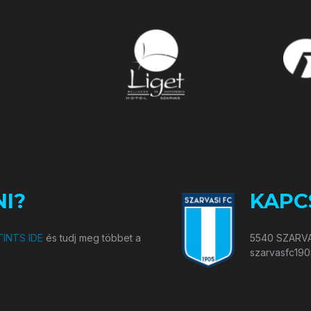
I?
KAPC
INTS IDE
és tudj meg többet a
5540 SZARVA
szarvasfc19