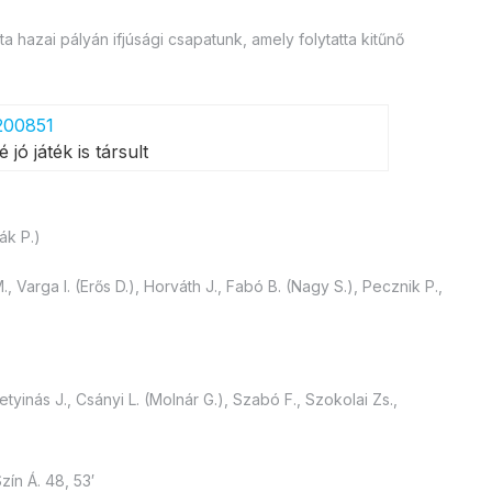
 hazai pályán ifjúsági csapatunk, amely folytatta kitűnő
jó játék is társult
ák P.)
, Varga I. (Erős D.), Horváth J., Fabó B. (Nagy S.), Pecznik P.,
etyinás J., Csányi L. (Molnár G.), Szabó F., Szokolai Zs.,
zín Á. 48, 53′