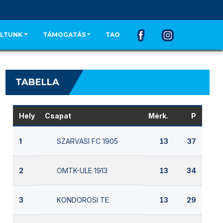
LTUNK
TÁMOGATÁS
TAO
TABELLA
Hely
Csapat
Mérk.
P
SZARVASI FC 1905
1
13
37
OMTK-ULE 1913
2
13
34
KONDOROSI TE
3
13
29