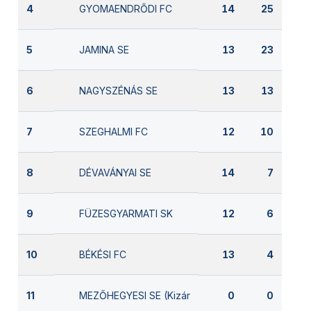
GYOMAENDRŐDI FC
4
14
25
JAMINA SE
5
13
23
NAGYSZÉNÁS SE
6
13
13
SZEGHALMI FC
7
12
10
DÉVAVÁNYAI SE
8
14
7
FÜZESGYARMATI SK
9
12
6
BÉKÉSI FC
10
13
4
MEZŐHEGYESI SE (Kizárva)
11
0
0