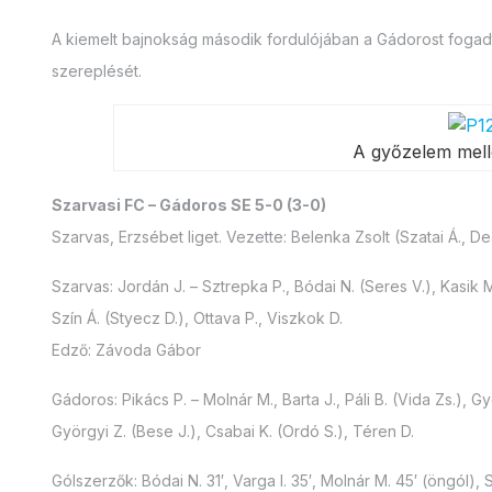
A kiemelt bajnokság második fordulójában a Gádorost fogadta
szereplését.
A győzelem mellé 
Szarvasi FC – Gádoros SE 5-0 (3-0)
Szarvas, Erzsébet liget. Vezette: Belenka Zsolt (Szatai Á., De
Szarvas: Jordán J. – Sztrepka P., Bódai N. (Seres V.), Kasik M.
Szín Á. (Styecz D.), Ottava P., Viszkok D.
Edző: Závoda Gábor
Gádoros: Pikács P. – Molnár M., Barta J., Páli B. (Vida Zs.), Gy
Györgyi Z. (Bese J.), Csabai K. (Ordó S.), Téren D.
Gólszerzők: Bódai N. 31′, Varga I. 35′, Molnár M. 45′ (öngól), S