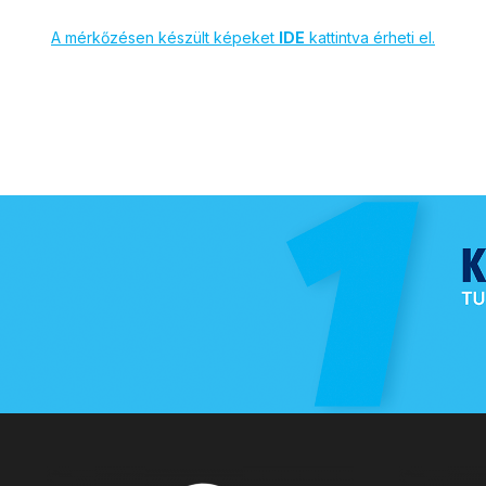
A mérkőzésen készült képeket
IDE
kattintva érheti el.