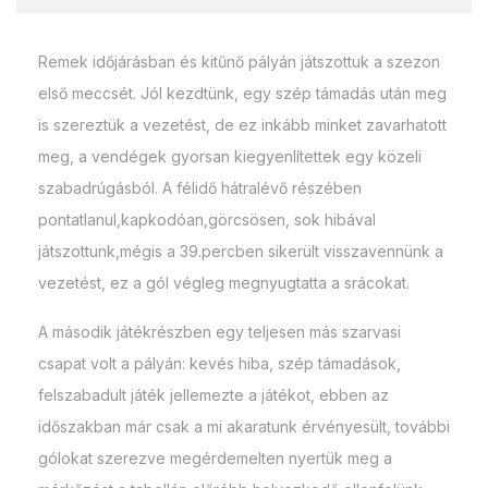
Remek időjárásban és kitűnő pályán játszottuk a szezon
első meccsét. Jól kezdtünk, egy szép támadás után meg
is szereztük a vezetést, de ez inkább minket zavarhatott
meg, a vendégek gyorsan kiegyenlítettek egy közeli
szabadrúgásból. A félidő hátralévő részében
pontatlanul,kapkodóan,görcsösen, sok hibával
játszottunk,mégis a 39.percben sikerült visszavennünk a
vezetést, ez a gól végleg megnyugtatta a srácokat.
A második játékrészben egy teljesen más szarvasi
csapat volt a pályán: kevés hiba, szép támadások,
felszabadult játék jellemezte a játékot, ebben az
időszakban már csak a mi akaratunk érvényesült, további
gólokat szerezve megérdemelten nyertük meg a