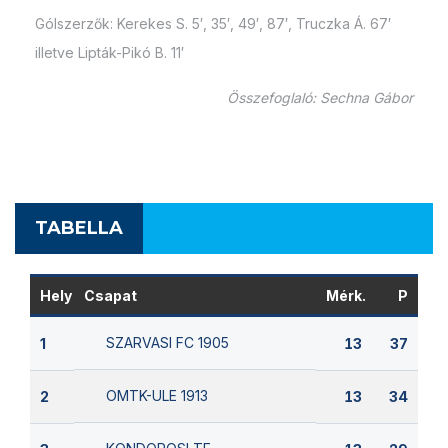
Gólszerzők: Kerekes S. 5′, 35′, 49′, 87′, Truczka Á. 67′
illetve Lipták-Pikó B. 11′
Összefoglaló: Sechna Gábor
TABELLA
Hely
Csapat
Mérk.
P
SZARVASI FC 1905
1
13
37
OMTK-ULE 1913
2
13
34