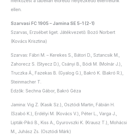
mérkőzést a tabellán előrébb helyezkedő ellenfelünk
ellen.
Szarvasi FC 1905 – Jamina SE 5-1 (2-1)
Szarvas, Erzsébet liget. Játékvezető: Bozó Norbert
(Kovács Krisztina)
Szarvas: Fábri M. – Kerekes S., Bátori D., Sztancsik M.,
Zahorecz S. (Styecz D.), Csányi B., Bódi M. (Molnár J.),
Truczka Á., Fazekas B. (Gyalog G.), Bakró K. (Bakró R.),
Steinmacher T.
Edzők: Sechna Gábor, Bakró Géza
Jamina: Vig Z. (Kasik Sz.), Osztódi Martin, Fábián H.
(Szabó K.), Erdélyi M. (Kovács V.), Péter L., Varga J.,
Lipták-Pikó B., Kiss A., Gyurovszki K. (Krausz T.), Mohácsi
M., Juhász Zs. (Osztódi Márk)