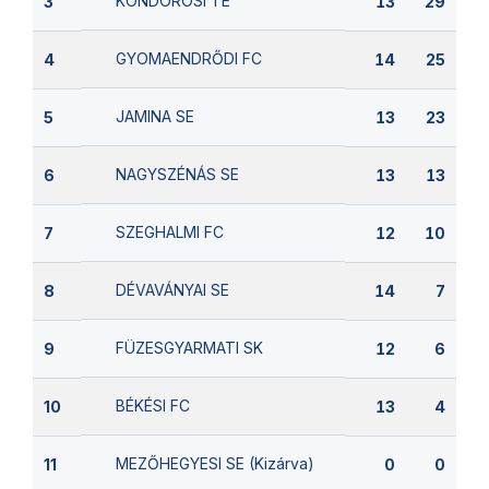
KONDOROSI TE
3
13
29
GYOMAENDRŐDI FC
4
14
25
JAMINA SE
5
13
23
NAGYSZÉNÁS SE
6
13
13
SZEGHALMI FC
7
12
10
DÉVAVÁNYAI SE
8
14
7
FÜZESGYARMATI SK
9
12
6
BÉKÉSI FC
10
13
4
MEZŐHEGYESI SE (Kizárva)
11
0
0