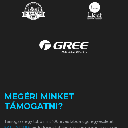
MEGÉRI MINKET
TÁMOGATNI?
Támogass egy több mint 100 éves labdarúgó egyesületet.
KATTINTS IDE
és tudj meg többet a szponzoráció gazdasági