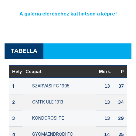
A galéria eléréséhez kattintson a képre!
TABELLA
Hely
Csapat
Mérk.
P
SZARVASI FC 1905
1
13
37
OMTK-ULE 1913
2
13
34
KONDOROSI TE
3
13
29
GYOMAENDRŐDI FC
4
14
25