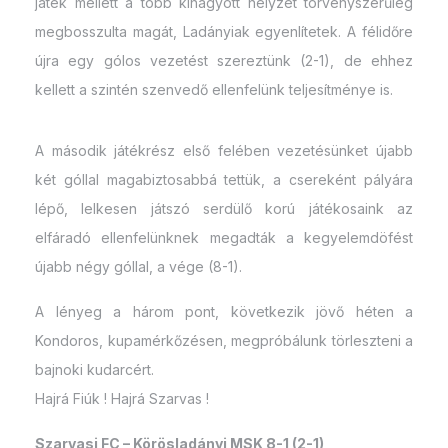
játék mellett a több kihagyott helyzet törvényszerűleg
megbosszulta magát, Ladányiak egyenlítetek. A félidőre
újra egy gólos vezetést szereztünk (2-1), de ehhez
kellett a szintén szenvedő ellenfelünk teljesítménye is.
A második játékrész első felében vezetésünket újabb
két góllal magabiztosabbá tettük, a csereként pályára
lépő, lelkesen játszó serdülő korú játékosaink az
elfáradó ellenfelünknek megadták a kegyelemdöfést
újabb négy góllal, a vége (8-1).
A lényeg a három pont, következik jövő héten a
Kondoros, kupamérkőzésen, megpróbálunk törleszteni a
bajnoki kudarcért.
Hajrá Fiúk ! Hajrá Szarvas !
Szarvasi FC – Körösladányi MSK 8-1 (2-1)