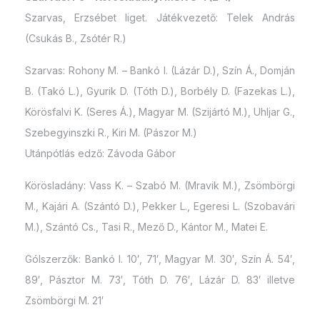
Szarvas, Erzsébet liget. Játékvezető: Telek András
(Csukás B., Zsótér R.)
Szarvas: Rohony M. – Bankó I. (Lázár D.), Szín Á., Domján
B. (Takó L.), Gyurik D. (Tóth D.), Borbély D. (Fazekas L.),
Körösfalvi K. (Seres Á.), Magyar M. (Szijártó M.), Uhljar G.,
Szebegyinszki R., Kiri M. (Pászor M.)
Utánpótlás edző: Závoda Gábor
Körösladány: Vass K. – Szabó M. (Mravik M.), Zsömbörgi
M., Kajári A. (Szántó D.), Pekker L., Egeresi L. (Szobavári
M.), Szántó Cs., Tasi R., Mező D., Kántor M., Matei E.
Gólszerzők: Bankó I. 10′, 71′, Magyar M. 30′, Szín Á. 54′,
89′, Pásztor M. 73′, Tóth D. 76′, Lázár D. 83′ illetve
Zsömbörgi M. 21′