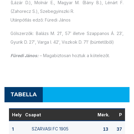
(Lázár D.), Molnár E., Magyar M. (Bány B.), Lénárt F.
(Zahorecz S.), Szebegyinszki R.
Utánpótlás edző: Füredi János
Gólszerzők: Balázs M. 21′, 57′ illetve Szappanos Á. 23′,
Gyurik D. 27′, Varga I. 42′, Viszkok D. 71′ (büntetőből)
Füredi János:
– Magabiztosan hoztuk a kötelezőt.
TABELLA
Hely
Csapat
Mérk.
P
SZARVASI FC 1905
1
13
37