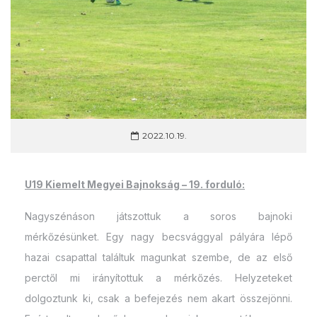
2022.10.19.
U19 Kiemelt Megyei Bajnokság – 19
. forduló:
Nagyszénáson játszottuk a soros bajnoki
mérkőzésünket. Egy nagy becsvággyal pályára lépő
hazai csapattal találtuk magunkat szembe, de az első
perctől mi irányítottuk a mérkőzés. Helyzeteket
dolgoztunk ki, csak a befejezés nem akart összejönni.