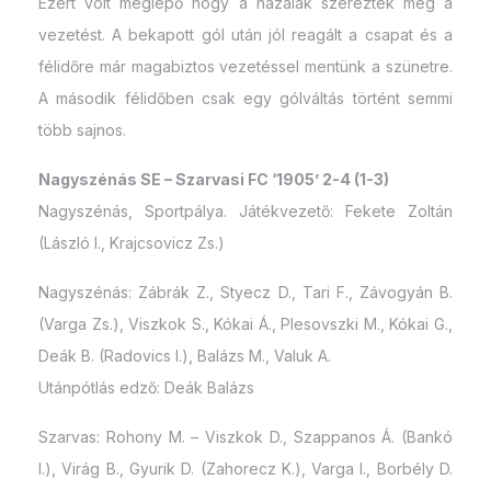
Ezért volt meglepő hogy a hazaiak szerezték meg a
vezetést. A bekapott gól után jól reagált a csapat és a
félidőre már magabiztos vezetéssel mentünk a szünetre.
A második félidőben csak egy gólváltás történt semmi
több sajnos.
Nagyszénás SE – Szarvasi FC ‘1905’ 2-4 (1-3)
Nagyszénás, Sportpálya. Játékvezető: Fekete Zoltán
(László I., Krajcsovicz Zs.)
Nagyszénás: Zábrák Z., Styecz D., Tari F., Závogyán B.
(Varga Zs.), Viszkok S., Kókai Á., Plesovszki M., Kókai G.,
Deák B. (Radovics I.), Balázs M., Valuk A.
Utánpótlás edző: Deák Balázs
Szarvas: Rohony M. – Viszkok D., Szappanos Á. (Bankó
I.), Virág B., Gyurik D. (Zahorecz K.), Varga I., Borbély D.