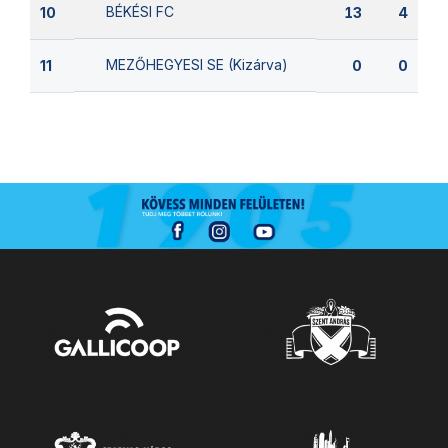
BÉKÉSI FC
10
13
4
MEZŐHEGYESI SE (Kizárva)
11
0
0