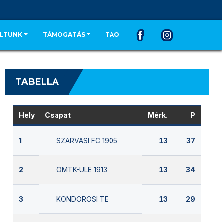
LTUNK
TÁMOGATÁS
TAO
TABELLA
Hely
Csapat
Mérk.
P
SZARVASI FC 1905
1
13
37
OMTK-ULE 1913
2
13
34
KONDOROSI TE
3
13
29