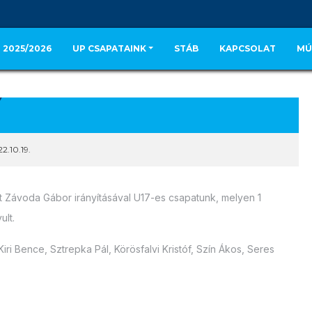
 2025/2026
UP CSAPATAINK
STÁB
KAPCSOLAT
MÚ
2.10.19.
 Závoda Gábor irányításával U17-es csapatunk, melyen 1
ult.
iri Bence, Sztrepka Pál, Körösfalvi Kristóf, Szín Ákos, Seres