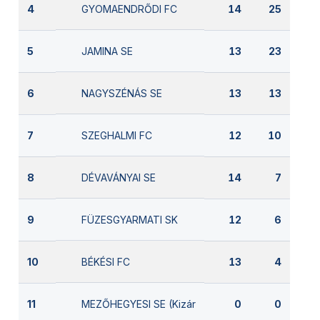
GYOMAENDRŐDI FC
4
14
25
JAMINA SE
5
13
23
NAGYSZÉNÁS SE
6
13
13
SZEGHALMI FC
7
12
10
DÉVAVÁNYAI SE
8
14
7
FÜZESGYARMATI SK
9
12
6
BÉKÉSI FC
10
13
4
MEZŐHEGYESI SE (Kizárva)
11
0
0