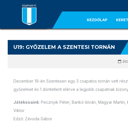
KEZDŐLAP
KERET
U19: GYŐZELEM A SZENTESI TORNÁN
202
December 19-én Szentesen egy 3 csapatos tornán vett részt
győzelmet és 1 döntetlent elérve a legjobb csapatnak bizony
Játékosaink
: Pecznyik Péter, Bankó István, Magyar Martin, K
Viktor
Edző: Závoda Gábor