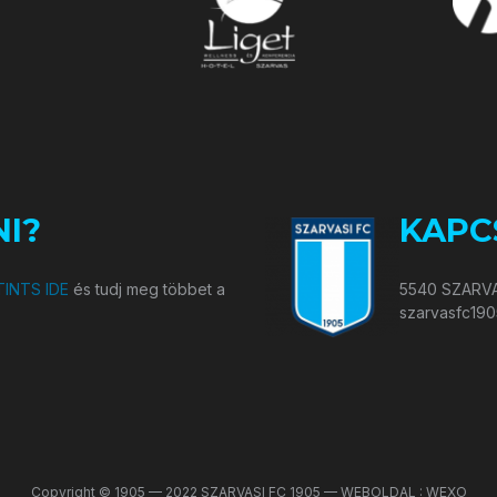
I?
KAPC
INTS IDE
és tudj meg többet a
5540 SZARVA
szarvasfc19
Copyright © 1905 — 2022 SZARVASI FC 1905 — WEBOLDAL : WEXO