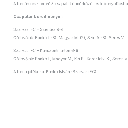
A tornán részt vevő 3 csapat, körmérkőzéses lebonyolításban
Csapatunk eredményei:
Szarvasi FC – Szentes 9-4
Góllövőink: Bankó I. (3), Magyar M. (2), Szín Á. (3), Seres V.
Szarvasi FC – Kunszentmárton 6-6
Góllövőink: Bankó I., Magyar M., Kiri B., Körösfalvi K., Seres V.
A torna játékosa: Bankó István (Szarvasi FC)