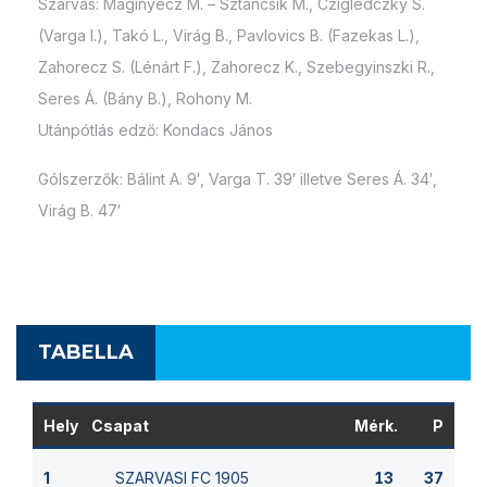
Szarvas: Maginyecz M. – Sztancsik M., Cziglédczky S.
(Varga I.), Takó L., Virág B., Pavlovics B. (Fazekas L.),
Zahorecz S. (Lénárt F.), Zahorecz K., Szebegyinszki R.,
Seres Á. (Bány B.), Rohony M.
Utánpótlás edző: Kondacs János
Gólszerzők: Bálint A. 9′, Varga T. 39′ illetve Seres Á. 34′,
Virág B. 47′
TABELLA
Hely
Csapat
Mérk.
P
SZARVASI FC 1905
1
13
37