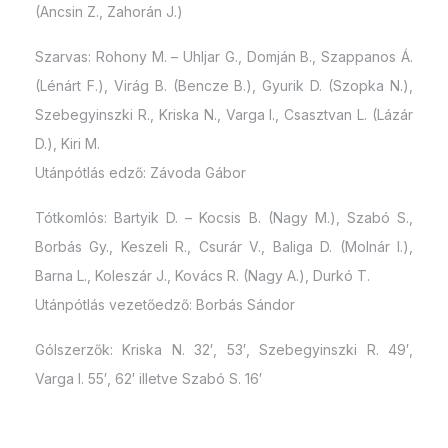
(Ancsin Z., Zahorán J.)
Szarvas: Rohony M. – Uhljar G., Domján B., Szappanos Á.
(Lénárt F.), Virág B. (Bencze B.), Gyurik D. (Szopka N.),
Szebegyinszki R., Kriska N., Varga I., Csasztvan L. (Lázár
D.), Kiri M.
Utánpótlás edző: Závoda Gábor
Tótkomlós: Bartyik D. – Kocsis B. (Nagy M.), Szabó S.,
Borbás Gy., Keszeli R., Csurár V., Baliga D. (Molnár I.),
Barna L., Koleszár J., Kovács R. (Nagy A.), Durkó T.
Utánpótlás vezetőedző: Borbás Sándor
Gólszerzők: Kriska N. 32′, 53′, Szebegyinszki R. 49′,
Varga I. 55′, 62′ illetve Szabó S. 16′