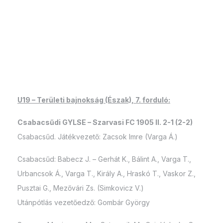
U19 – Területi bajnokság (Észak), 7. forduló:
Csabacsűdi GYLSE – Szarvasi FC 1905 II. 2-1 (2-2)
Csabacsűd. Játékvezető: Zacsok Imre (Varga Á.)
Csabacsűd: Babecz J. – Gerhát K., Bálint A., Varga T.,
Urbancsok Á., Varga T., Király A., Hraskó T., Vaskor Z.,
Pusztai G., Mezővári Zs. (Simkovicz V.)
Utánpótlás vezetőedző: Gombár György