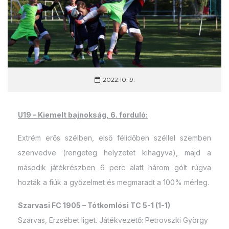
2022.10.19.
U19 – Kiemelt bajnokság, 6. forduló:
Extrém erős szélben, első félidőben széllel szemben
szenvedve (rengeteg helyzetet kihagyva), majd a
második játékrészben 6 perc alatt három gólt rúgva
hozták a fiúk a győzelmet és megmaradt a 100% mérleg.
Szarvasi FC 1905 – Tótkomlósi TC 5-1 (1-1)
Szarvas, Erzsébet liget. Játékvezető: Petrovszki György