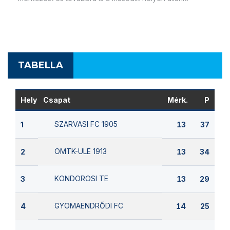
TABELLA
Hely
Csapat
Mérk.
P
SZARVASI FC 1905
1
13
37
OMTK-ULE 1913
2
13
34
KONDOROSI TE
3
13
29
GYOMAENDRŐDI FC
4
14
25