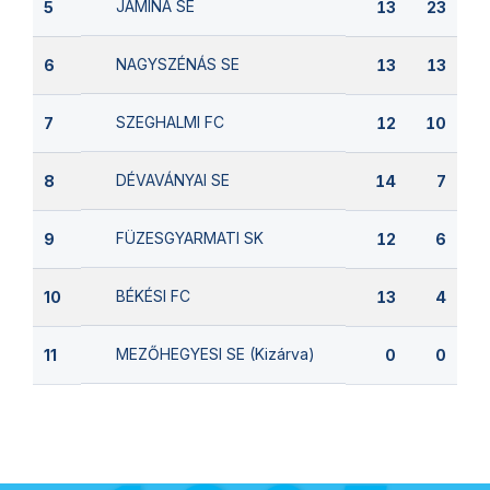
JAMINA SE
5
13
23
NAGYSZÉNÁS SE
6
13
13
SZEGHALMI FC
7
12
10
DÉVAVÁNYAI SE
8
14
7
FÜZESGYARMATI SK
9
12
6
BÉKÉSI FC
10
13
4
MEZŐHEGYESI SE (Kizárva)
11
0
0