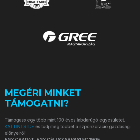
MEGÉRI MINKET
TÁMOGATNI?
Támogass egy több mint 100 éves labdarúgó egyesületet.
KATTINTS IDE
és tudj meg többet a szponzoráció gazdasági
előnyeiről!
EGY CSAPAT, EGY CÉL! SZARVASI FC 1905