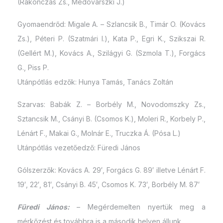
(Rakonczás Zs., Medovarszki J.)
Gyomaendrőd: Migale A. – Szlancsik B., Timár O. (Kovács
Zs.), Péteri P. (Szatmári I.), Kata P., Egri K., Szikszai R.
(Gellért M.), Kovács A., Szilágyi G. (Szmola T.), Forgács
G., Piss P.
Utánpótlás edzők: Hunya Tamás, Tanács Zoltán
Szarvas: Babák Z. – Borbély M., Novodomszky Zs.,
Sztancsik M., Csányi B. (Csomos K.), Moleri R., Korbely P.,
Lénárt F., Makai G., Molnár E., Truczka Á. (Pósa L.)
Utánpótlás vezetőedző: Füredi János
Gólszerzők: Kovács A. 29′, Forgács G. 89′ illetve Lénárt F.
19′, 22′, 81′, Csányi B. 45′, Csomos K. 73′, Borbély M. 87′
Füredi János:
– Megérdemelten nyertük meg a
mérkőzést és továbbra is a második helyen állunk.