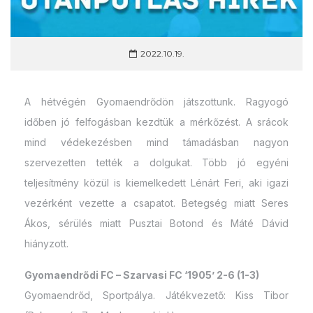
2022.10.19.
A hétvégén Gyomaendrődön játszottunk. Ragyogó
időben jó felfogásban kezdtük a mérkőzést. A srácok
mind védekezésben mind támadásban nagyon
szervezetten tették a dolgukat. Több jó egyéni
teljesítmény közül is kiemelkedett Lénárt Feri, aki igazi
vezérként vezette a csapatot. Betegség miatt Seres
Ákos, sérülés miatt Pusztai Botond és Máté Dávid
hiányzott.
Gyomaendrődi FC – Szarvasi FC ‘1905’ 2-6 (1-3)
Gyomaendrőd, Sportpálya. Játékvezető: Kiss Tibor