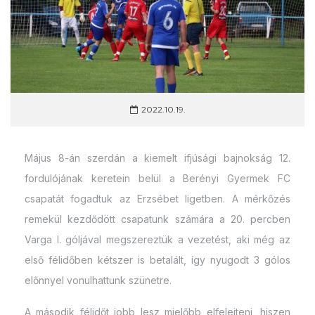
2022.10.19.
Május 8-án szerdán a kiemelt ifjúsági bajnokság 12.
fordulójának keretein belül a Berényi Gyermek FC
csapatát fogadtuk az Erzsébet ligetben. A mérkőzés
remekül kezdődött csapatunk számára a 20. percben
Varga I. góljával megszereztük a vezetést, aki még az
első félidőben kétszer is betalált, így nyugodt 3 gólos
előnnyel vonulhattunk szünetre.
A második félidőt jobb lesz mielőbb elfelejteni, hiszen