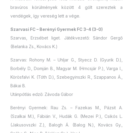
bravúros körülmények között 4 gólt szereztek a
vendégek, így vereség lett a vége.
Szarvasi FC – Berényi Gyermek FC 3-4 (3-0)
Szarvas, Erzsébet liget. Játékvezető: Sándor Gergő
(Belanka Zs., Kovács K.)
Szarvas: Rohony M. – Uhljar G., Styecz D. (Gyurik D.),
Borbély D., Domján B., Magyar M. (Hrncsjár P.), Varga I.,
Körösfalvi K. (Tóth D.), Szebegyinszki R., Szappanos Á.,
Bákai B.
Utánpótlás edző: Závoda Gábor
Berényi Gyermek: Rau Zs. – Fazekas M., Pázsit A.
(Szalkai M.), Fábián V., Hudák G. (Mezei P.), Csikós L.
(Jakusovszki Z.), Balogh Á. (Balog N.), Kovács Gy.,