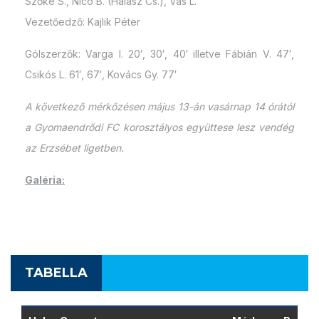
Szőke S., Nico B. (Halász Cs.), Vas L.
Vezetőedző: Kajlik Péter
Gólszerzők: Varga I. 20′, 30′, 40′ illetve Fábián V. 47′,
Csikós L. 61′, 67′, Kovács Gy. 77′
A következő mérkőzésen május 13-án vasárnap 14 órától
a Gyomaendrődi FC korosztályos együttese lesz vendég
az Erzsébet ligetben.
Galéria:
TABELLA