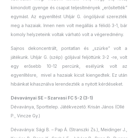
kimondott gyenge és csapat teljesítmények „erősítették”
egymást. Az egyenlítést Uhljár G. öngóljával szerezték
meg a hazaiak. Innen nem volt megállás a félidő 3-1, bár
komoly helyzeteink voltak várható volt a végeredmény.
Sajnos dekoncentrált, pontatlan és „szürke” volt a
játékunk. Uhljár G. (szép) góljával feljöttünk 3-2 -re, volt
egy erősebb 10-12 percünk, esélyünk volt az
egyenlítésre, mivel a hazaiak kicsit kiengedtek. Ez után
hibáinkat kihasználva lerendezték a nyitott kérdéseket.
Dévaványai SE – Szarvasi FC 5-2 (3-1)
Dévaványa, Sporttelep. Játékvezető: Krisán János (Ollé
P., Vincze Gy.)
Dévaványa: Sági B. – Pap Á. (Stranszki Zs.), Meidinger J.,