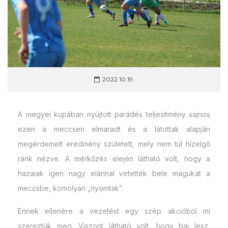
2022.10.19.
A megyei kupában nyújtott parádés teljesítmény sajnos
ezen a meccsen elmaradt és a látottak alapján
megérdemelt eredmény született, mely nem túl hízelgő
ránk nézve. A mérkőzés elején látható volt, hogy a
hazaiak igen nagy elánnal vetették bele magukat a
meccsbe, komolyan „nyomtak”.
Ennek ellenére a vezetést egy szép akcióból mi
szereztük meg. Viszont látható volt, hogy baj lesz,