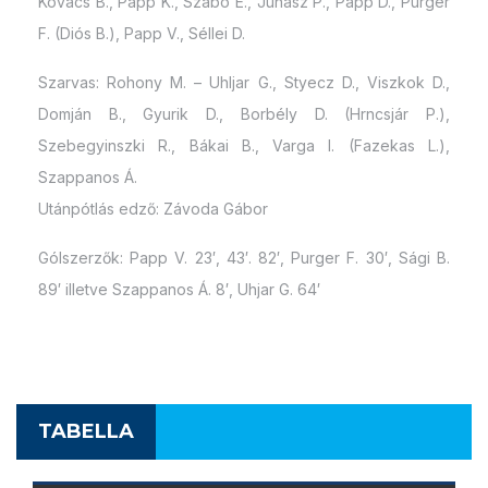
Kovács B., Papp K., Szabó E., Juhász P., Papp D., Purger
F. (Diós B.), Papp V., Séllei D.
Szarvas: Rohony M. – Uhljar G., Styecz D., Viszkok D.,
Domján B., Gyurik D., Borbély D. (Hrncsjár P.),
Szebegyinszki R., Bákai B., Varga I. (Fazekas L.),
Szappanos Á.
Utánpótlás edző: Závoda Gábor
Gólszerzők: Papp V. 23′, 43′. 82′, Purger F. 30′, Sági B.
89′ illetve Szappanos Á. 8′, Uhjar G. 64′
TABELLA