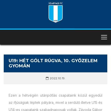
U19: HÉT GÓLT RÚGVA, 10. GYŐZELEM
GYOMÁN
2022.10.19.
Ezen a hétvégén utánpótlás csapataink közül egyedül
az ifjúságiak léptek pályára, mivel a serdülő illetve U15 és
U14-es csapataink szabadnaposak voltak. Závoda Gábor