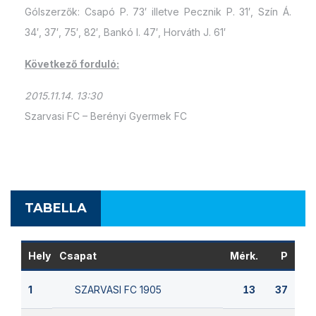
Gólszerzők: Csapó P. 73′ illetve Pecznik P. 31′, Szín Á.
34′, 37′, 75′, 82′, Bankó I. 47′, Horváth J. 61′
Következő forduló:
2015.11.14. 13:30
Szarvasi FC – Berényi Gyermek FC
TABELLA
Hely
Csapat
Mérk.
P
SZARVASI FC 1905
1
13
37