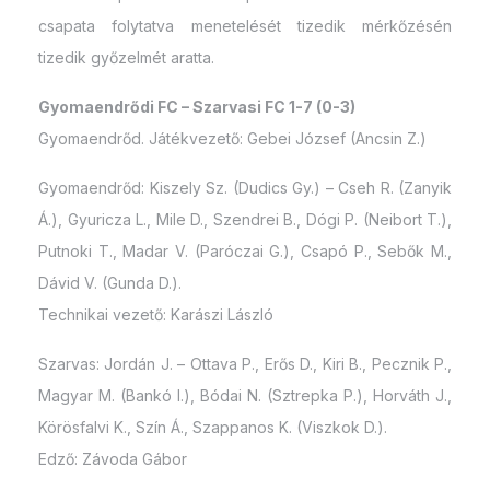
csapata folytatva menetelését tizedik mérkőzésén
tizedik győzelmét aratta.
Gyomaendrődi FC – Szarvasi FC 1-7 (0-3)
Gyomaendrőd. Játékvezető: Gebei József (Ancsin Z.)
Gyomaendrőd: Kiszely Sz. (Dudics Gy.) – Cseh R. (Zanyik
Á.), Gyuricza L., Mile D., Szendrei B., Dógi P. (Neibort T.),
Putnoki T., Madar V. (Paróczai G.), Csapó P., Sebők M.,
Dávid V. (Gunda D.).
Technikai vezető: Karászi László
Szarvas: Jordán J. – Ottava P., Erős D., Kiri B., Pecznik P.,
Magyar M. (Bankó I.), Bódai N. (Sztrepka P.), Horváth J.,
Körösfalvi K., Szín Á., Szappanos K. (Viszkok D.).
Edző: Závoda Gábor