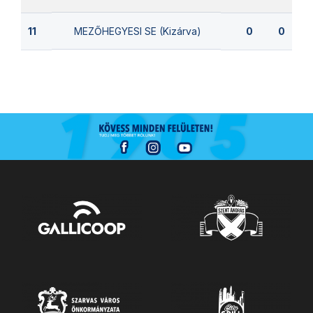
MEZŐHEGYESI SE (Kizárva)
11
0
0