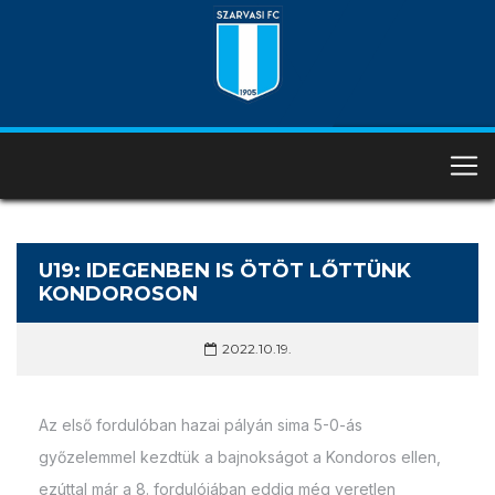
U19: IDEGENBEN IS ÖTÖT LŐTTÜNK
KONDOROSON
2022.10.19.
Az első fordulóban hazai pályán sima 5-0-ás
győzelemmel kezdtük a bajnokságot a Kondoros ellen,
ezúttal már a 8. fordulójában eddig még veretlen