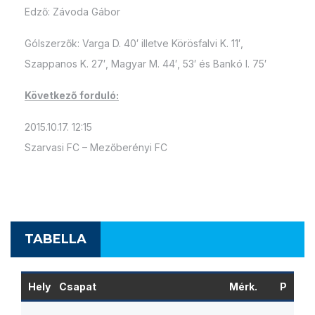
Edző: Závoda Gábor
Gólszerzők: Varga D. 40′ illetve Körösfalvi K. 11′,
Szappanos K. 27′, Magyar M. 44′, 53′ és Bankó I. 75′
Következő forduló:
2015.10.17. 12:15
Szarvasi FC – Mezőberényi FC
TABELLA
Hely
Csapat
Mérk.
P