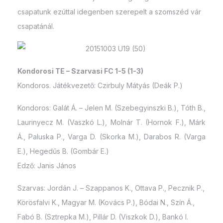
csapatunk ezúttal idegenben szerepelt a szomszéd vár
csapatánál.
Kondorosi TE – Szarvasi FC 1-5 (1-3)
Kondoros. Játékvezető: Czirbuly Mátyás (Deák P.)
Kondoros: Galát Á. – Jelen M. (Szebegyinszki B.), Tóth B.,
Laurinyecz M. (Vaszkó L.), Molnár T. (Hornok F.), Márk
Á., Paluska P., Varga D. (Skorka M.), Darabos R. (Varga
E.), Hegedűs B. (Gombár E.)
Edző: Janis János
Szarvas: Jordán J. – Szappanos K., Ottava P., Pecznik P.,
Körösfalvi K., Magyar M. (Kovács P.), Bódai N., Szín Á.,
Fabó B. (Sztrepka M.), Pillár D. (Viszkok D.), Bankó I.