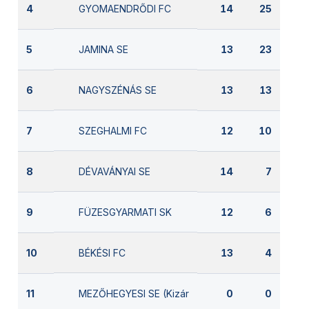
GYOMAENDRŐDI FC
4
14
25
JAMINA SE
5
13
23
NAGYSZÉNÁS SE
6
13
13
SZEGHALMI FC
7
12
10
DÉVAVÁNYAI SE
8
14
7
FÜZESGYARMATI SK
9
12
6
BÉKÉSI FC
10
13
4
MEZŐHEGYESI SE (Kizárva)
11
0
0