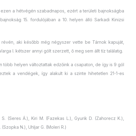
k ezen a hétvégén szabadnapos, ezért a területi bajnokságba
bajnokság 15. fordulójában a 10. helyen álló Sarkadi Kinizsi
révén, aki később még négyszer vette be Tárnok kapuját,
ga I. kétszer annyi gólt szerzett, ő meg sem állt tíz találatig.
n több helyen változtattak edzőink a csapaton, de így is 9 gól
ztek a vendégek, így alakult ki a szinte hihetetlen 21-1-es
S. (Seres Á.), Kiri M. (Fazekas L.), Gyurik D. (Zahorecz K.),
(Szopka N.), Uhljar G. (Moleri R.)