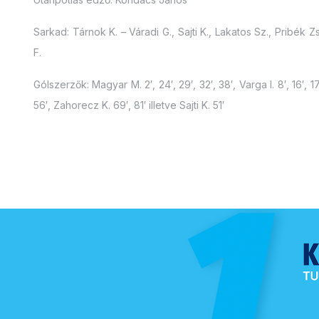
Sarkad: Tárnok K. – Váradi G., Sajti K., Lakatos Sz., Pribék Zs
F.
Gólszerzők: Magyar M. 2′, 24′, 29′, 32′, 38′, Varga I. 8′, 16′, 17′
56′, Zahorecz K. 69′, 81′ illetve Sajti K. 51′