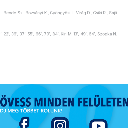
., Bende Sz., Bozsányi K., Gyöngyösi I., Virág D., Csiki R., Sajti
, 22′, 36′, 37′, 55′, 66′, 79′, 84′, Kiri M. 13′, 49′, 64′, Szopka N.