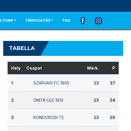
LTUNK
TÁMOGATÁS
TAO
TABELLA
Hely
Csapat
Mérk.
P
SZARVASI FC 1905
1
13
37
OMTK-ULE 1913
2
13
34
KONDOROSI TE
3
13
29