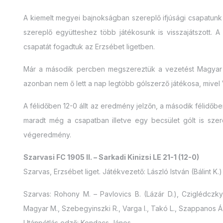
A kiemelt megyei bajnokságban szereplő ifjúsági csapatun
szereplő együtteshez több játékosunk is visszajátszott. A 
csapatát fogadtuk az Erzsébet ligetben.
Már a második percben megszereztük a vezetést Magyar 
azonban nem ő lett a nap legtöbb gólszerző játékosa, mivel Var
A félidőben 12-0 állt az eredmény jelzőn, a második félidőbe
maradt még a csapatban illetve egy becsület gólt is szere
végeredmény.
Szarvasi FC 1905 II. – Sarkadi Kinizsi LE 21-1 (12-0)
Szarvas, Erzsébet liget. Játékvezető: László István (Bálint K.)
Szarvas: Rohony M. – Pavlovics B. (Lázár D.), Cziglédczky 
Magyar M., Szebegyinszki R., Varga I., Takó L., Szappanos Á. 
Utánpótlás edző: Kondacs János