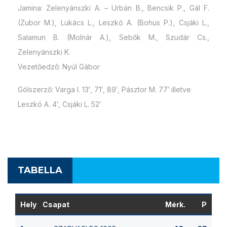
Jamina: Zelenyánszki A. – Urbán B., Bencsik P., Gál F.
(Zubor M.), Lukács L., Leszkó A. (Bohus P.), Csjáki L.,
Salamun B. (Molnár A.), Sebők M., Szudár Cs.,
Zelenyánszki K.
Vezetőedző: Nyúl Gábor
Gólszerző: Varga I. 13′, 71′, 89′, Pásztor M. 77′ illetve
Leszkó A. 4′, Csjáki L. 52′
TABELLA
Hely
Csapat
Mérk.
P