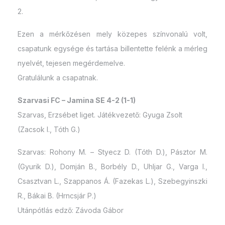
2.
Ezen a mérkőzésen mely közepes színvonalú volt,
csapatunk egysége és tartása billentette felénk a mérleg
nyelvét, tejesen megérdemelve.
Gratulálunk a csapatnak.
Szarvasi FC – Jamina SE 4-2 (1-1)
Szarvas, Erzsébet liget. Játékvezető: Gyuga Zsolt
(Zacsok I., Tóth G.)
Szarvas: Rohony M. – Styecz D. (Tóth D.), Pásztor M.
(Gyurik D.), Domján B., Borbély D., Uhljar G., Varga I.,
Csasztvan L., Szappanos Á. (Fazekas L.), Szebegyinszki
R., Bákai B. (Hrncsjár P.)
Utánpótlás edző: Závoda Gábor