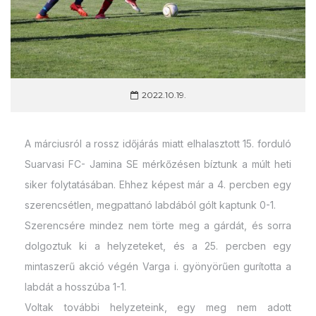
2022.10.19.
A márciusról a rossz időjárás miatt elhalasztott 15. forduló
Suarvasi FC- Jamina SE mérkőzésen bíztunk a múlt heti
siker folytatásában. Ehhez képest már a 4. percben egy
szerencsétlen, megpattanó labdából gólt kaptunk 0-1.
Szerencsére mindez nem törte meg a gárdát, és sorra
dolgoztuk ki a helyzeteket, és a 25. percben egy
mintaszerű akció végén Varga i. gyönyörűen gurította a
labdát a hosszúba 1-1.
Voltak további helyzeteink, egy meg nem adott