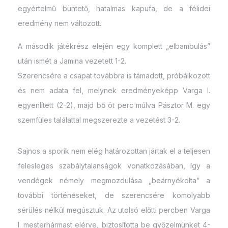
egyértelmű büntető, hatalmas kapufa, de a félidei
eredmény nem változott.
A második játékrész elején egy komplett „elbambulás”
után ismét a Jamina vezetett 1-2.
Szerencsére a csapat továbbra is támadott, próbálkozott
és nem adata fel, melynek eredményeképp Varga I.
egyenlített (2-2), majd bő öt perc múlva Pásztor M. egy
szemfüles találattal megszerezte a vezetést 3-2.
Sajnos a sporik nem elég határozottan jártak el a teljesen
felesleges szabálytalanságok vonatkozásában, így a
vendégek némely megmozdulása „beárnyékolta” a
további történéseket, de szerencsére komolyabb
sérülés nélkül megúsztuk. Az utolsó előtti percben Varga
I. mesterhármast elérve, biztosította be győzelmünket 4-