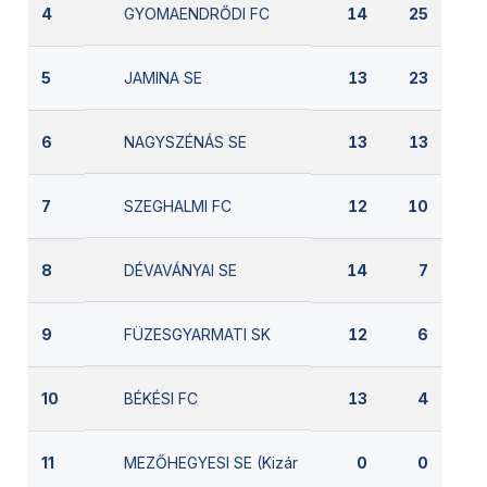
GYOMAENDRŐDI FC
4
14
25
JAMINA SE
5
13
23
NAGYSZÉNÁS SE
6
13
13
SZEGHALMI FC
7
12
10
DÉVAVÁNYAI SE
8
14
7
FÜZESGYARMATI SK
9
12
6
BÉKÉSI FC
10
13
4
MEZŐHEGYESI SE (Kizárva)
11
0
0