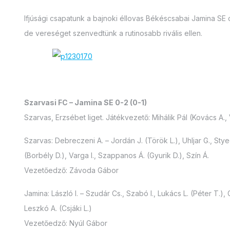
Ifjúsági csapatunk a bajnoki éllovas Békéscsabai Jamina SE c
de vereséget szenvedtünk a rutinosabb rivális ellen.
Szarvasi FC – Jamina SE 0-2 (0-1)
Szarvas, Erzsébet liget. Játékvezető: Mihálik Pál (Kovács A.,
Szarvas: Debreczeni A. – Jordán J. (Török L.), Uhljar G., Sty
(Borbély D.), Varga I., Szappanos Á. (Gyurik D.), Szín Á.
Vezetőedző: Závoda Gábor
Jamina: László I. – Szudár Cs., Szabó I., Lukács L. (Péter T.),
Leszkó A. (Csjáki L.)
Vezetőedző: Nyúl Gábor