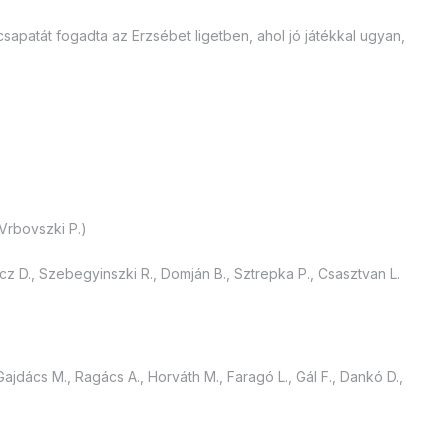
sapatát fogadta az Erzsébet ligetben, ahol jó játékkal ugyan,
 Vrbovszki P.)
ecz D., Szebegyinszki R., Domján B., Sztrepka P., Csasztvan L.
 Gajdács M., Ragács A., Horváth M., Faragó L., Gál F., Dankó D.,