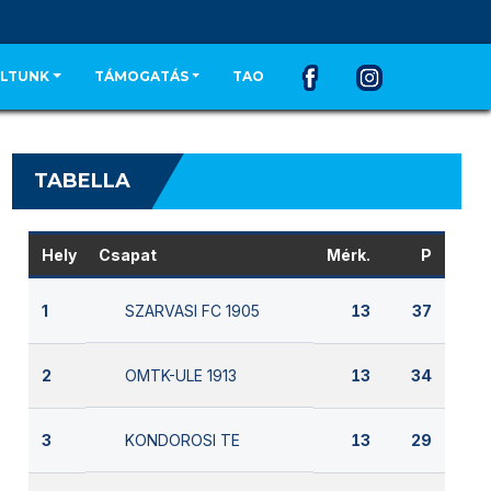
LTUNK
TÁMOGATÁS
TAO
TABELLA
Hely
Csapat
Mérk.
P
SZARVASI FC 1905
1
13
37
OMTK-ULE 1913
2
13
34
KONDOROSI TE
3
13
29