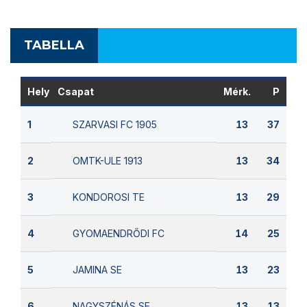
TABELLA
Hely
Csapat
Mérk.
P
SZARVASI FC 1905
1
13
37
OMTK-ULE 1913
2
13
34
KONDOROSI TE
3
13
29
GYOMAENDRŐDI FC
4
14
25
JAMINA SE
5
13
23
NAGYSZÉNÁS SE
6
13
13