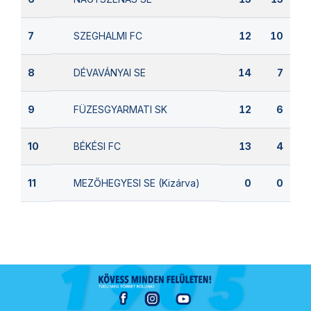
SZEGHALMI FC
7
12
10
DÉVAVÁNYAI SE
8
14
7
FÜZESGYARMATI SK
9
12
6
BÉKÉSI FC
10
13
4
MEZŐHEGYESI SE (Kizárva)
11
0
0