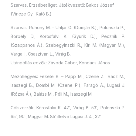
Szarvas, Erzsébet liget. Játékvezető: Bakos József
(Vincze Gy., Kató B.)
Szarvas: Rohony M. – Uhljar G. (Domján B.), Polonszki P.,
Borbély D., Körösfalvi K. (Gyurik D.), Pecznik P.
(Szappanos Á.), Szebegyinszki R., Kiri M. (Magyar M.),
Varga I., Csasztvan L., Virág B.
Utánpótlás edzők: Závoda Gábor, Kondacs János
Mezőhegyes: Fekete B. – Papp M., Czene Z., Rácz M.,
Isaszegi B., Dombi M. (Czene P.), Faragó Á., Lugasi J.
(Rózsa Á.), Balázs M., Péli M., Isaszegi M.
Gólszerzők: Körösfalvi K. 47′, Virág B. 53′, Polonszki P.
65′, 90′, Magyar M. 85′ illetve Lugasi J. 4′, 32′