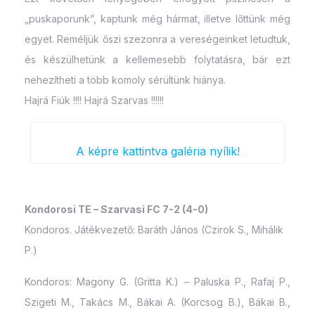
„puskaporunk”, kaptunk még hármat, illetve lőttünk még
egyet. Reméljük őszi szezonra a vereségeinket letudtuk,
és készülhetünk a kellemesebb folytatásra, bár ezt
nehezítheti a több komoly sérültünk hiánya.
Hajrá Fiúk !!!! Hajrá Szarvas !!!!!!
A képre kattintva galéria nyílik!
Kondorosi TE – Szarvasi FC 7-2 (4-0)
Kondoros. Játékvezető: Baráth János (Czirok S., Mihálik
P.)
Kondoros: Magony G. (Gritta K.) – Paluska P., Rafaj P.,
Szigeti M., Takács M., Bákai A. (Korcsog B.), Bákai B.,