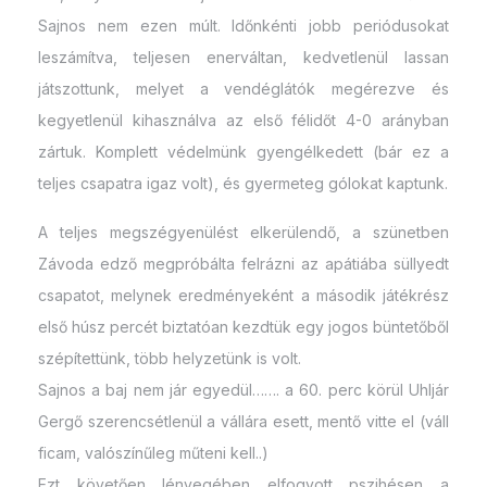
Sajnos nem ezen múlt. Időnkénti jobb periódusokat
leszámítva, teljesen enerváltan, kedvetlenül lassan
játszottunk, melyet a vendéglátók megérezve és
kegyetlenül kihasználva az első félidőt 4-0 arányban
zártuk. Komplett védelmünk gyengélkedett (bár ez a
teljes csapatra igaz volt), és gyermeteg gólokat kaptunk.
A teljes megszégyenülést elkerülendő, a szünetben
Závoda edző megpróbálta felrázni az apátiába süllyedt
csapatot, melynek eredményeként a második játékrész
első húsz percét biztatóan kezdtük egy jogos büntetőből
szépítettünk, több helyzetünk is volt.
Sajnos a baj nem jár egyedül……. a 60. perc körül Uhljár
Gergő szerencsétlenül a vállára esett, mentő vitte el (váll
ficam, valószínűleg műteni kell..)
Ezt követően lényegében elfogyott pszihésen a