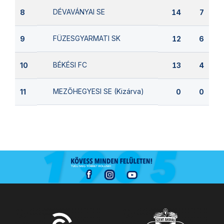
DÉVAVÁNYAI SE
8
14
7
FÜZESGYARMATI SK
9
12
6
BÉKÉSI FC
10
13
4
MEZŐHEGYESI SE (Kizárva)
11
0
0