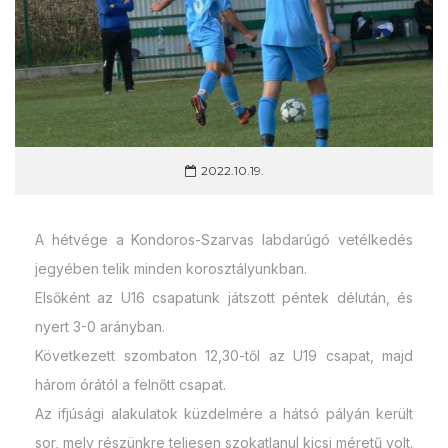
2022.10.19.
A hétvége a Kondoros-Szarvas labdarúgó vetélkedés
jegyében telik minden korosztályunkban.
Elsőként az U16 csapatunk játszott péntek délután, és
nyert 3-0 arányban.
Következett szombaton 12,30-től az U19 csapat, majd
három órától a felnőtt csapat.
Az ifjúsági alakulatok küzdelmére a hátsó pályán került
sor, mely részünkre teljesen szokatlanul kicsi méretű volt.