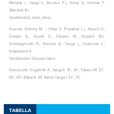
Menárik I., Varga E. (Kovács P.), Kohut D., Hornok F.
(Menárik N.)
Vezetőedző: Janis János
Szarvas: Rohony M. – Uhljar G. (Fazekas L.), Styecz D.,
Domján B., Gyurik D., Pásztor M. (Szijártó M.),
Szebegyinszki R., Bencze B., Varga I., Csaszvan L.,
Szappanos Á.
Vezetőedző: Závoda Gábor
Gólszerzők: Szigeti M. 4′, Varga E. 18′, 36′, Takács M. 22′,
68′, 69′, Bákai B. 85′ illetve Varga I. 53′, 75′
TABELLA