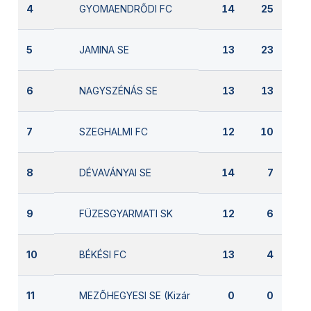
GYOMAENDRŐDI FC
4
14
25
JAMINA SE
5
13
23
NAGYSZÉNÁS SE
6
13
13
SZEGHALMI FC
7
12
10
DÉVAVÁNYAI SE
8
14
7
FÜZESGYARMATI SK
9
12
6
BÉKÉSI FC
10
13
4
MEZŐHEGYESI SE (Kizárva)
11
0
0