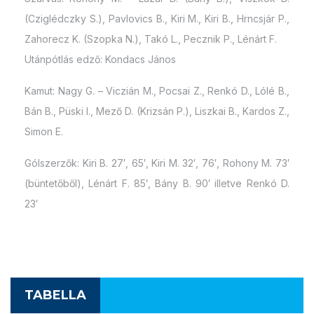
(Cziglédczky S.), Pavlovics B., Kiri M., Kiri B., Hrncsjár P.,
Zahorecz K. (Szopka N.), Takó L., Pecznik P., Lénárt F.
Utánpótlás edző: Kondacs János
Kamut: Nagy G. – Viczián M., Pocsai Z., Renkó D., Lólé B.,
Bán B., Püski I., Mező D. (Krizsán P.), Liszkai B., Kardos Z.,
Simon E.
Gólszerzők: Kiri B. 27′, 65′, Kiri M. 32′, 76′, Rohony M. 73′
(büntetőből), Lénárt F. 85′, Bány B. 90′ illetve Renkó D.
23′
TABELLA