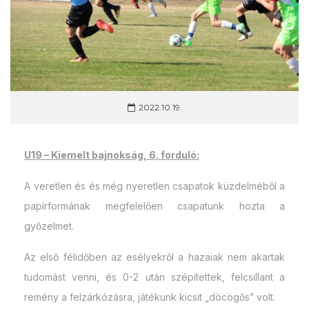
2022.10.19.
U19 – Kiemelt bajnokság, 6. forduló:
A veretlen és és még nyeretlen csapatok küzdelméből a
papírformának megfelelően csapatunk hozta a
győzelmet.
Az első félidőben az esélyekről a hazaiak nem akartak
tudomást venni, és 0-2 után szépítettek, felcsillant a
remény a felzárkózásra, játékunk kicsit „döcögős” volt.