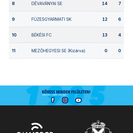
DÉVAVÁNYAI SE
8
14
7
FÜZESGYARMATI SK
9
12
6
BÉKÉSI FC
10
13
4
MEZŐHEGYESI SE (Kizárva)
11
0
0