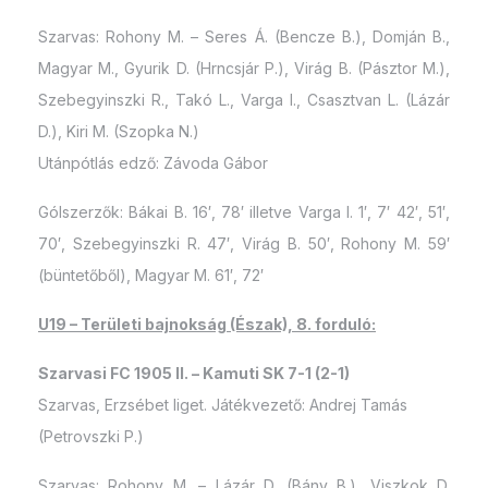
Szarvas: Rohony M. – Seres Á. (Bencze B.), Domján B.,
Magyar M., Gyurik D. (Hrncsjár P.), Virág B. (Pásztor M.),
Szebegyinszki R., Takó L., Varga I., Csasztvan L. (Lázár
D.), Kiri M. (Szopka N.)
Utánpótlás edző: Závoda Gábor
Gólszerzők: Bákai B. 16′, 78′ illetve Varga I. 1′, 7′ 42′, 51′,
70′, Szebegyinszki R. 47′, Virág B. 50′, Rohony M. 59′
(büntetőből), Magyar M. 61′, 72′
U19 – Területi bajnokság (Észak), 8. forduló:
Szarvasi FC 1905 II. – Kamuti SK 7-1 (2-1)
Szarvas, Erzsébet liget. Játékvezető: Andrej Tamás
(Petrovszki P.)
Szarvas: Rohony M. – Lázár D. (Bány B.), Viszkok D.