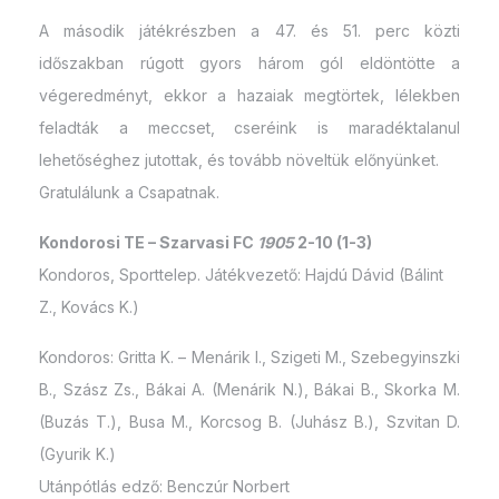
A második játékrészben a 47. és 51. perc közti
időszakban rúgott gyors három gól eldöntötte a
végeredményt, ekkor a hazaiak megtörtek, lélekben
feladták a meccset, cseréink is maradéktalanul
lehetőséghez jutottak, és tovább növeltük előnyünket.
Gratulálunk a Csapatnak.
Kondorosi TE – Szarvasi FC
1905
2-10 (1-3)
Kondoros, Sporttelep. Játékvezető: Hajdú Dávid (Bálint
Z., Kovács K.)
Kondoros: Gritta K. – Menárik I., Szigeti M., Szebegyinszki
B., Szász Zs., Bákai A. (Menárik N.), Bákai B., Skorka M.
(Buzás T.), Busa M., Korcsog B. (Juhász B.), Szvitan D.
(Gyurik K.)
Utánpótlás edző: Benczúr Norbert