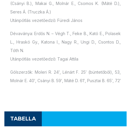
(Csányi B.), Makai G., Molnár E., Csomos K. (Máté D.),
Seres Á. (Truczka Á.)
Utánpótlás vezetőedző: Füredi János
Dévaványa: Erdős N. – Végh T., Feke B., Kató E., Polasek
L., Hraskó Gy., Katona I., Nagy R., Ungi D., Csontos D.,
Tóth N.
Utánpótlás vezetőedző: Tagai Attila
Gólszerzők: Moleri R. 24′, Lénárt F. 25′ (büntetőből), 53,
Molnár E. 40′, Csányi B. 59′, Máté D. 61′, Pusztai B. 65′, 72′
TABELLA