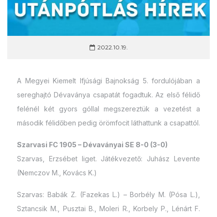
2022.10.19.
A Megyei Kiemelt Ifjúsági Bajnokság 5. fordulójában a
sereghajtó Dévaványa csapatát fogadtuk. Az első félidő
felénél két gyors góllal megszereztük a vezetést a
második félidőben pedig örömfocit láthattunk a csapattól.
Szarvasi FC 1905 – Dévaványai SE 8-0 (3-0)
Szarvas, Erzsébet liget. Játékvezető: Juhász Levente
(Nemczov M., Kovács K.)
Szarvas: Babák Z. (Fazekas L.) – Borbély M. (Pósa L.),
Sztancsik M., Pusztai B., Moleri R., Korbely P., Lénárt F.