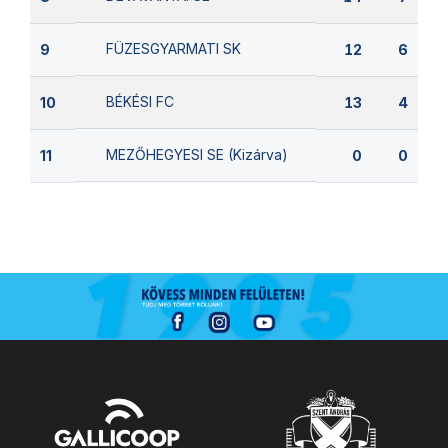
FÜZESGYARMATI SK
9
12
6
BÉKÉSI FC
10
13
4
MEZŐHEGYESI SE (Kizárva)
11
0
0