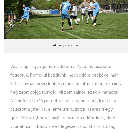
2024.04.20.
Vasárnap ragyogó nyári időben a Zsadány csapatát
fogadtuk. Remekül kezdtünk, negyedóra elteltével már
3:0 arányban vezettünk. Ezután sem álltunk meg, számos
helyzetet dolgoztunk ki, viszont sajnos ezek kimaradtak.
A félidő utolsó 15 percében jött egy holtpont, több hiba
csúszott a játékba, ellenfelünk tudott is szerezni egy
gólt. Félő volt,hogy a saját iramunkba elfáradunk, de a
szünet után inkább a vendégeken látszott a fáradtság.