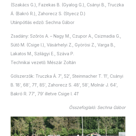
(Szakács G.), Fazekas B. (Gyalog G.), Csányi B., Truczka
Á. (Bakró R.), Zahorecz S. (Styecz D.)
Utánpótlás edző: Sechna Gábor
Zsadány: Szőrös A. – Nagy M., Czupor A., Csizmadia G.,
Sütő M. (Csige I.), Vásárhelyi Z., Györösi Z., Varga B.,
Lakatos M., Szilágyi E., Száva P.
Technikai vezető: Mészár Zoltán
Gólszerzők: Truczka Á. 7′, 52′, Steinmacher T. 11′, Csányi
B. 18′, 68′, 71′, 85′, Zahorecz S. 48′, 58′, Molnár J. 64′,
Bakró R. 77′, 79′ illetve Csige I. 41′
Összefoglaló: Sechna Gábor