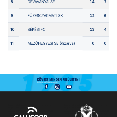
DÉVAVÁNYAI SE
8
14
7
FÜZESGYARMATI SK
9
12
6
BÉKÉSI FC
10
13
4
MEZŐHEGYESI SE (Kizárva)
11
0
0