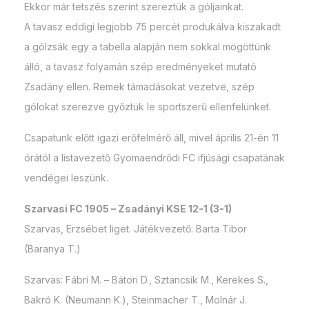
Ekkor már tetszés szerint szereztük a góljainkat.
A tavasz eddigi legjobb 75 percét produkálva kiszakadt
a gólzsák egy a tabella alapján nem sokkal mögöttünk
álló, a tavasz folyamán szép eredményeket mutató
Zsadány ellen. Remek támadásokat vezetve, szép
gólokat szerezve győztük le sportszerű ellenfelünket.
Csapatunk előtt igazi erőfelmérő áll, mivel április 21-én 11
órától a listavezető Gyomaendrődi FC ifjúsági csapatának
vendégei leszünk.
Szarvasi FC 1905 – Zsadányi KSE 12-1 (3-1)
Szarvas, Erzsébet liget. Játékvezető: Barta Tibor
(Baranya T.)
Szarvas: Fábri M. – Bátori D., Sztancsik M., Kerekes S.,
Bakró K. (Neumann K.), Steinmacher T., Molnár J.