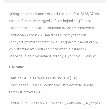
Ifjúsági csapatunk már két fordulón van túl a 2023/24-es
szezon Békés Vármegyei U19-es bajnokság Északi
csoportjában, a nyitó fordulóban szoros mérkőzésen
Jaminában kaptunk ki, majd hazai környezetben
könnyed győzelmet arattunk a Szeghalom csapat ellen,
így várhatjuk az eheti két mérkőzést, a csütörtöki
Csabacsűd és a vasárnapi Berényi Gyermek FC ellenit.
1. forduló:
Jamina SE – Szarvasi FC ‘1905’ 3-2 (1-0)
Békéscsaba, Jamina Sportpálya. Játékvezető: Andrej
Tamás (Petrovszki P.)
Jamina: Búr F. – Simon D., Kovács D., Jánoska L., Nyerges