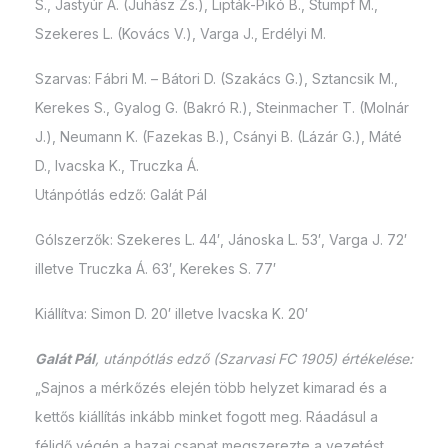
S., Jastyúr A. (Juhász Zs.), Lipták-Pikó B., Stumpf M.,
Szekeres L. (Kovács V.), Varga J., Erdélyi M.
Szarvas: Fábri M. – Bátori D. (Szakács G.), Sztancsik M.,
Kerekes S., Gyalog G. (Bakró R.), Steinmacher T. (Molnár
J.), Neumann K. (Fazekas B.), Csányi B. (Lázár G.), Máté
D., Ivacska K., Truczka Á.
Utánpótlás edző: Galát Pál
Gólszerzők: Szekeres L. 44′, Jánoska L. 53′, Varga J. 72′
illetve Truczka Á. 63′, Kerekes S. 77′
Kiállítva: Simon D. 20′ illetve Ivacska K. 20′
Galát Pál
, utánpótlás edző (Szarvasi FC 1905) értékelése:
„Sajnos a mérkőzés elején több helyzet kimarad és a
kettős kiállítás inkább minket fogott meg. Ráadásul a
félidő végén a hazai csapat megszerezte a vezetést .