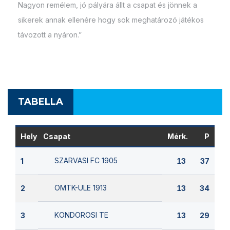
Nagyon remélem, jó pályára állt a csapat és jönnek a
sikerek annak ellenére hogy sok meghatározó játékos
távozott a nyáron.”
TABELLA
Hely
Csapat
Mérk.
P
SZARVASI FC 1905
1
13
37
OMTK-ULE 1913
2
13
34
KONDOROSI TE
3
13
29