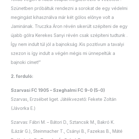
Szünetben próbáltuk rendezni a sorokat de egy védelmi
megingást kihasználva már két gólos előnye volt a
Jaminának. Truczka Áron révén sikerült szépíteni de egy
újabb gólra Kerekes Sanyi révén csak szépíteni tudtunk .
Így nem indult túl jól a bajnokság .Kis pozitívum a tavalyi
szezon is így indult a végén mégis mi ünnepeltük a
bajnoki címet!”
2. forduló:
Szarvasi FC 1905 – Szeghalmi FC 9-0 (5-0)
Szarvas, Erzsébet liget. Játékvezető: Fekete Zoltán
(Jávorka E.)
Szarvas: Fábri M. – Bátori D., Sztancsik M., Bakró K.
(Lázár G.), Steinmacher T., Csányi B., Fazekas B., Máté