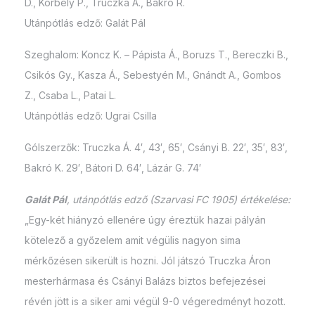
D., Korbely P., Truczka Á., Bakró R.
Utánpótlás edző: Galát Pál
Szeghalom: Koncz K. – Pápista Á., Boruzs T., Bereczki B.,
Csikós Gy., Kasza Á., Sebestyén M., Gnándt A., Gombos
Z., Csaba L., Patai L.
Utánpótlás edző: Ugrai Csilla
Gólszerzők: Truczka Á. 4′, 43′, 65′, Csányi B. 22′, 35′, 83′,
Bakró K. 29′, Bátori D. 64′, Lázár G. 74′
Galát Pál
, utánpótlás edző (Szarvasi FC 1905) értékelése:
„Egy-két hiányzó ellenére úgy éreztük hazai pályán
kötelező a győzelem amit végülis nagyon sima
mérkőzésen sikerült is hozni. Jól játszó Truczka Áron
mesterhármasa és Csányi Balázs biztos befejezései
révén jött is a siker ami végül 9-0 végeredményt hozott.