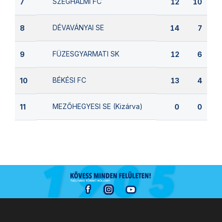
SZEGHALMI FC
7
12
10
DÉVAVÁNYAI SE
8
14
7
FÜZESGYARMATI SK
9
12
6
BÉKÉSI FC
10
13
4
MEZŐHEGYESI SE (Kizárva)
11
0
0