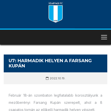
U7: HARMADIK HELYEN A FARSANG
KUPÁN
2022.10.19.
Február 18-án szombaton legfiatalabb korosztályunk a
mezőberényi Farsang Kupán szerepelt, ahol a 8
csapatos tornán az előkelő harmadik helyen végzett.