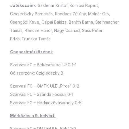
Játékosaink
: Szklenár Kristóf, Komlósi Rupert,
Cziglédszky Barnabás, Kondacs Zétény, Molnár Örs,
Csengődi Keve, Csipai Balázs, Baráth Barna, Steinmacher
Tamás, Bencze Hunor, Nagy Csanád, Sass Péter
Edző: Truczka Tamás
Csoportmérkőzések
:
Szarvasi FC – Békéscsabai UFC 1-1
Gólszerzőnk: Cziglédszky B.
Szarvasi FC – OMTK-ULE „Piros” 0-2
Szarvasi FC – Szanda Focisuli 0-1
Szarvasi FC – Hódmezővásárhely 0-5
Mérkőzés a 9. helyért:
Szarvasi FC – OMTK-ULE „Kék” 1-0