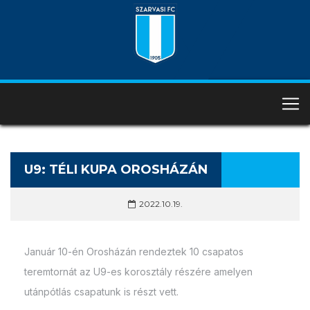
U9: TÉLI KUPA OROSHÁZÁN
2022.10.19.
Január 10-én Orosházán rendeztek 10 csapatos
teremtornát az U9-es korosztály részére amelyen
utánpótlás csapatunk is részt vett.