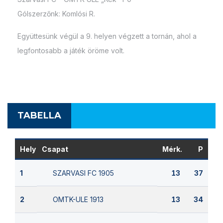
Gólszerzőnk: Komlósi R.
Együttesünk végül a 9. helyen végzett a tornán, ahol a
legfontosabb a játék öröme volt.
TABELLA
Hely
Csapat
Mérk.
P
SZARVASI FC 1905
1
13
37
OMTK-ULE 1913
2
13
34