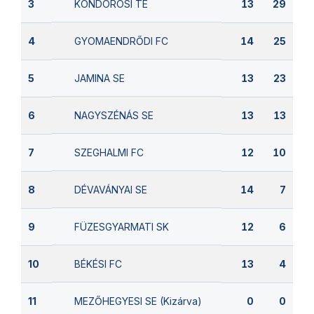
KONDOROSI TE
3
13
29
GYOMAENDRŐDI FC
4
14
25
JAMINA SE
5
13
23
NAGYSZÉNÁS SE
6
13
13
SZEGHALMI FC
7
12
10
DÉVAVÁNYAI SE
8
14
7
FÜZESGYARMATI SK
9
12
6
BÉKÉSI FC
10
13
4
MEZŐHEGYESI SE (Kizárva)
11
0
0