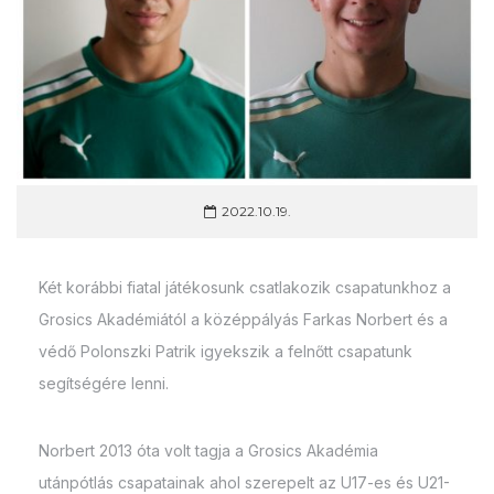
2022.10.19.
Két korábbi fiatal játékosunk csatlakozik csapatunkhoz a
Grosics Akadémiától a középpályás Farkas Norbert és a
védő Polonszki Patrik igyekszik a felnőtt csapatunk
segítségére lenni.
Norbert 2013 óta volt tagja a Grosics Akadémia
utánpótlás csapatainak ahol szerepelt az U17-es és U21-