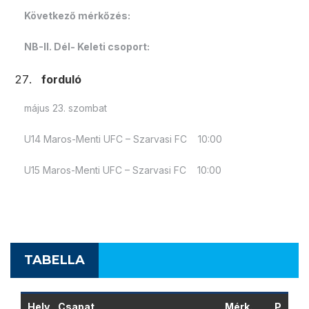
Következő mérkőzés:
NB-II. Dél- Keleti csoport:
forduló
május 23. szombat
U14 Maros-Menti UFC – Szarvasi FC 10:00
U15 Maros-Menti UFC – Szarvasi FC 10:00
TABELLA
Hely
Csapat
Mérk.
P