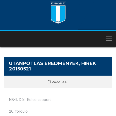
UTÁNPÓTLÁS EREDMÉNYEK, HÍREK
20150521
2022.10.19.
NB-II. Dél- Keleti csoport:
26. forduló