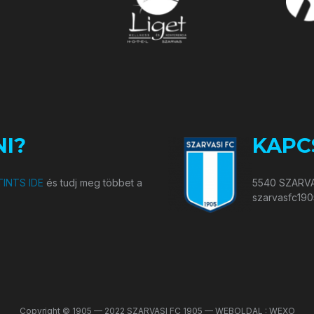
I?
KAPC
INTS IDE
és tudj meg többet a
5540 SZARVA
szarvasfc19
Copyright © 1905 — 2022 SZARVASI FC 1905 — WEBOLDAL : WEXO