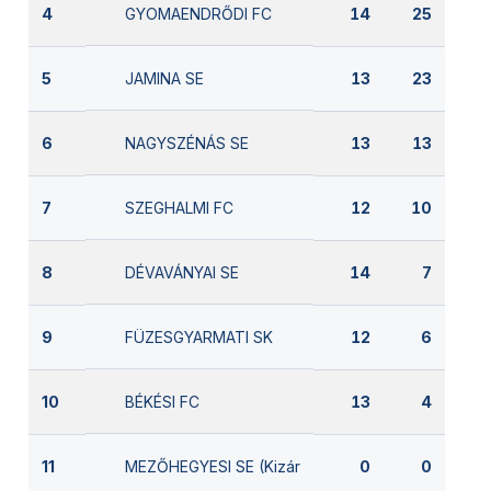
GYOMAENDRŐDI FC
4
14
25
JAMINA SE
5
13
23
NAGYSZÉNÁS SE
6
13
13
SZEGHALMI FC
7
12
10
DÉVAVÁNYAI SE
8
14
7
FÜZESGYARMATI SK
9
12
6
BÉKÉSI FC
10
13
4
MEZŐHEGYESI SE (Kizárva)
11
0
0