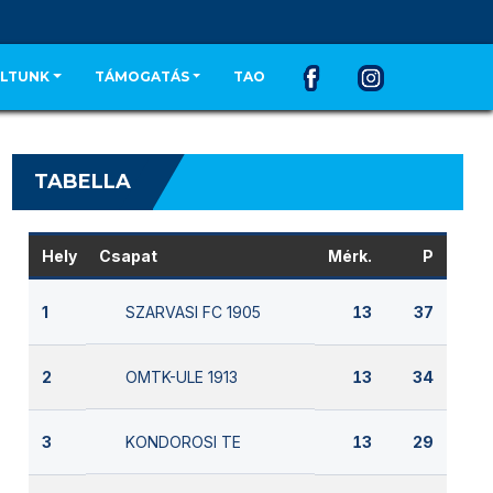
LTUNK
TÁMOGATÁS
TAO
TABELLA
Hely
Csapat
Mérk.
P
SZARVASI FC 1905
1
13
37
OMTK-ULE 1913
2
13
34
KONDOROSI TE
3
13
29