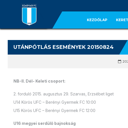
KEZDŐLAP
KERET
UTÁNPÓTLÁS ESEMÉNYEK 20150824
202
NB-II. Dél- Keleti csoport:
2. forduló 2015. augusztus 29. Szarvas, Erzsébet liget
U14 Körös UFC – Berényi Gyermek FC 10:00
U15 Körös UFC – Berényi Gyermek FC 12:00
U16 megyei serdülő bajnokság