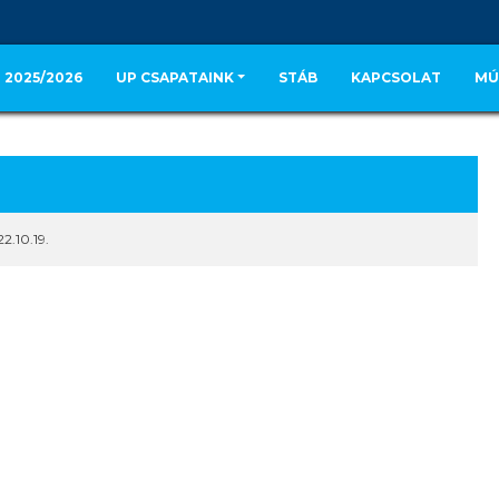
 2025/2026
UP CSAPATAINK
STÁB
KAPCSOLAT
MÚ
2.10.19.