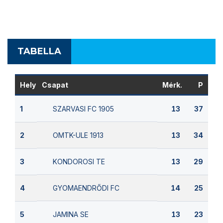
TABELLA
Hely
Csapat
Mérk.
P
SZARVASI FC 1905
1
13
37
OMTK-ULE 1913
2
13
34
KONDOROSI TE
3
13
29
GYOMAENDRŐDI FC
4
14
25
JAMINA SE
5
13
23