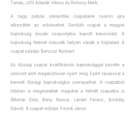
Tamás, U/13 Adamik Vilmos és Rohony Márk.
A nagy pályás utánpótlás csapataink nyáron újra
elkezdték az edzéseket. Serdülő csapat a megyei
bajnokság északi csoportjába kapott besorolást. A
bajnokság felénél második helyen várják a folytatást. A
csapat edzője: Benczúr Norbert.
Az ifjúsági csapat kvalifikációs bajnoksággal kezdte a
szezont amit magabiztosan nyert meg. Ezért tavasszal a
kiemelt ifjúsági bajnokságba szerepelhet. A csapatból
többen is megmutatták magukat a felnőtt csapatba is
(Molnár Előd, Bány Bence, Lénárt Ferenc, Borbély
Dávid). A csapat edzője: Füredi János