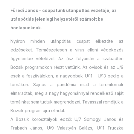
Füredi János – csapatunk utánpótlás vezetője, az
utánpótlás jelenlegi helyzetéről számolt be
honlapunknak.
Nyáron minden utánpótlás csapat elkezdte az
edzéseket. Természetesen a vírus elleni védekezés
figyelembe vételével. Az ősz folyamán a szabadtéri
Bozsik programokon részt vettünk. Az ovisok és az U/9
esek a fesztiválokon, a nagyobbak U/11 – U/13 pedig a
tornákon. Sajnos a pandémia miatt a teremtornák
elmaradtak, még a nagy hagyománnyal rendelkező saját
tornáinkat sem tudtuk megrendezni. Tavasszal reméljük a
Bozsik program újra elindul.
A Bozsik korosztályok edzői: U/7 Somogyi János és
Trabach János, U/9 Valastyán Balázs, U/11 Truczka