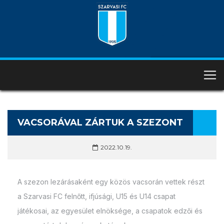
VACSORÁVAL ZÁRTUK A SZEZONT
2022.10.19.
A szezon lezárásaként egy közös vacsorán vettek részt
a Szarvasi FC felnőtt, ifjúsági, U15 és U14 csapat
játékosai, az egyesület elnöksége, a csapatok edzői és