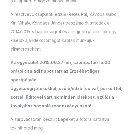
a csapatért dolgozó munkatársak.
A résztvevő csapatok edzői (Rétes Pál, Závoda Gábor,
Kiri Mihály, Kondacs János) beszámolót tartottak a
2014/2015-s bajnokságról és a legjobb játékosok egy
kisebb ajándékcsomagot kaptak munkájuk
elismeréseként.
Az egyesület 2015.06.27-én, szombaton 15:00
órától családi napot tart az Erzsébet ligeti
sportpályán.
Ügyességi játékokkal, szülő/edző focival, pörkölttel,
sörrel, üdítővel várunk minden játékost, szülőt a
tavalyihoz hasonló rendezvényünkön!
A záróvacsorán készült képeket a fotóra kattintva
tekintheted meg!