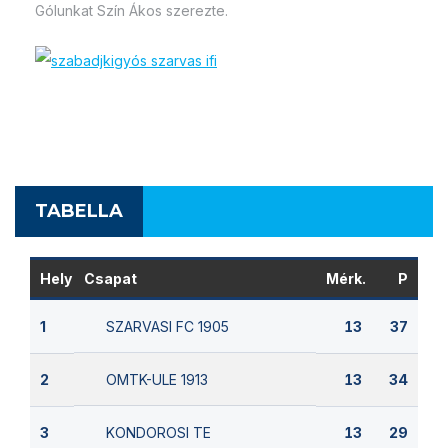
Gólunkat Szín Ákos szerezte.
TABELLA
Hely
Csapat
Mérk.
P
SZARVASI FC 1905
1
13
37
OMTK-ULE 1913
2
13
34
KONDOROSI TE
3
13
29