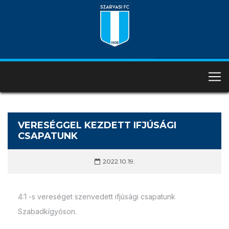
VERESÉGGEL KEZDETT IFJÚSÁGI
CSAPATUNK
2022.10.19.
4:1 -s vereséget szenvedett ifjúsági csapatunk
Szabadkígyóson.