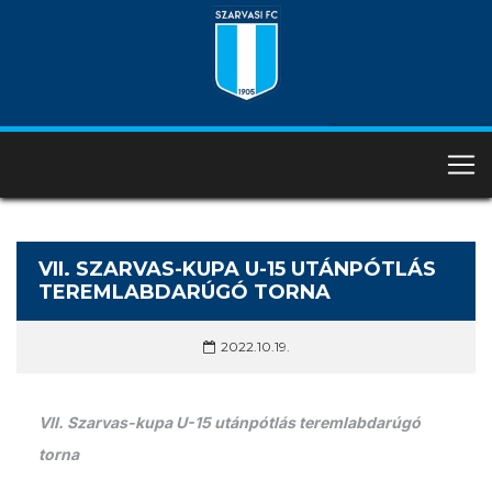
VII. SZARVAS-KUPA U-15 UTÁNPÓTLÁS
TEREMLABDARÚGÓ TORNA
2022.10.19.
VII. Szarvas-kupa U-15 utánpótlás teremlabdarúgó
torna