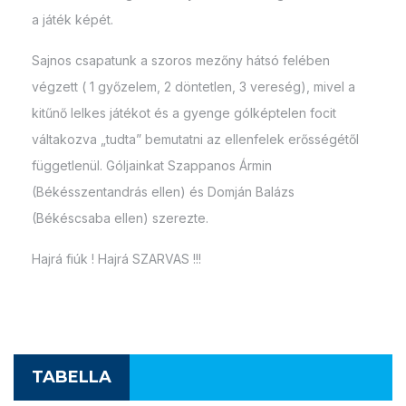
a játék képét.
Sajnos csapatunk a szoros mezőny hátsó felében
végzett ( 1 győzelem, 2 döntetlen, 3 vereség), mivel a
kitűnő lelkes játékot és a gyenge gólképtelen focit
váltakozva „tudta” bemutatni az ellenfelek erősségétől
függetlenül. Góljainkat Szappanos Ármin
(Békésszentandrás ellen) és Domján Balázs
(Békéscsaba ellen) szerezte.
Hajrá fiúk ! Hajrá SZARVAS !!!
TABELLA