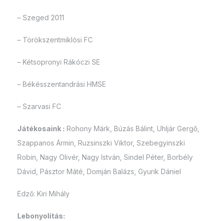
– Szeged 2011
– Törökszentmiklósi FC
– Kétsopronyi Rákóczi SE
– Békésszentandrási HMSE
– Szarvasi FC
Játékosaink :
Rohony Márk, Búzás Bálint, Uhljár Gergő,
Szappanos Ármin, Ruzsinszki Viktor, Szebegyinszki
Robin, Nagy Olivér, Nagy István, Sindel Péter, Borbély
Dávid, Pásztor Máté, Domján Balázs, Gyurik Dániel
Edző: Kiri Mihály
Lebonyolítás: