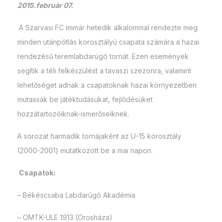
2015.február 07.
A Szarvasi FC immár hetedik alkalommal rendezte meg
minden utánpótlás korosztályú csapata számára a hazai
rendezésű teremlabdarúgó tornát. Ezen események
segítik a téli felkészülést a tavaszi szezonra, valamint
lehetőséget adnak a csapatoknak hazai környezetben
mutassák be játéktudásukat, fejlődésüket
hozzátartozóiknak-ismerőseiknek.
A sorozat harmadik tornájaként az U-15 korosztály
(2000-2001) mutatkozott be a mai napon.
Csapatok:
– Békéscsaba Labdarúgó Akadémia
– OMTK-ULE 1913 (Orosháza)