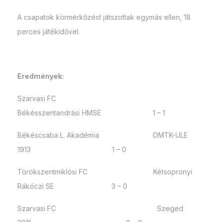
A csapatok körmérkőzést játszottak egymás ellen, 18
perces játékidővel.
Eredmények:
Szarvasi FC
Békésszentandrási HMSE 1 – 1
Békéscsaba L. Akadémia OMTK-ULE
1913 1 – 0
Törökszentmiklósi FC Kétsopronyi
Rákóczi SE 3 – 0
Szarvasi FC Szeged