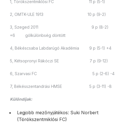
1, Törökszentmiklósi FC 11 p (5-1)
2, OMTK-ULE 1913 10 p (9-2)
3, Szeged 2011 9 p (8-2)
+6 gólkülönbség döntött
4, Békéscsaba Labdarúgó Akadémia 9 p (5-1) +4
5, Kétsopronyi Rákóczi SE 7 p (9-12)
6, Szarvasi FC 5 p (2-6) -4
7, Békésszentandrási HMSE 5 p (3-11) -8
Különdíjak:
Legjobb mezőnyjátékos: Suki Norbert
(Törökszentmiklósi FC)