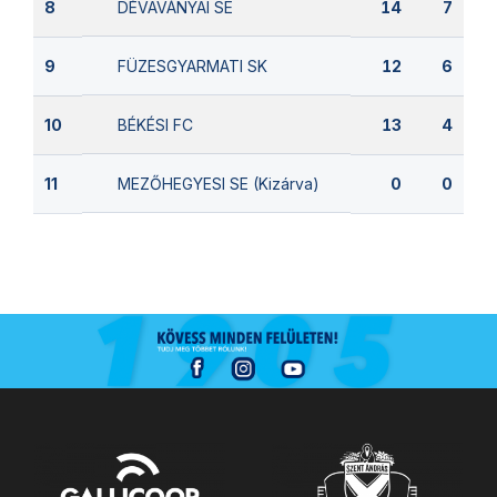
DÉVAVÁNYAI SE
8
14
7
FÜZESGYARMATI SK
9
12
6
BÉKÉSI FC
10
13
4
MEZŐHEGYESI SE (Kizárva)
11
0
0