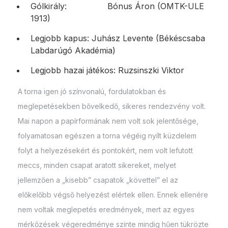
Gólkirály: Bónus Áron (OMTK-ULE
1913)
Legjobb kapus: Juhász Levente (Békéscsaba
Labdarúgó Akadémia)
Legjobb hazai játékos: Ruzsinszki Viktor
A torna igen jó színvonalú, fordulatokban és
meglepetésekben bővelkedő, sikeres rendezvény volt.
Mai napon a papírformának nem volt sok jelentősége,
folyamatosan egészen a torna végéig nyílt küzdelem
folyt a helyezésekért és pontokért, nem volt lefutott
meccs, minden csapat aratott sikereket, melyet
jellemzően a „kisebb” csapatok „követtel” el az
előkelőbb végső helyezést elértek ellen. Ennek ellenére
nem voltak meglepetés eredmények, mert az egyes
mérkőzések végeredménye szinte mindig hűen tükrözte