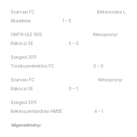
Szarvasi FC Békéscsaba L.
Akadémia 1 – 0
OMTK-ULE 1913 Kétsopronyi
Rákóczi SE 5 – 0
Szeged 2011
Törökszentmiklósi FC 0 – 0
Szarvasi FC Kétsopronyi
Rákóczi SE 0 – 1
Szeged 2011
Békésszentandrási HMSE 4 – 1
Végeredmény: