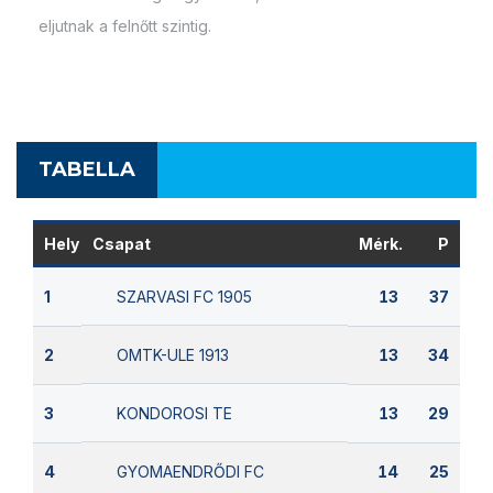
eljutnak a felnőtt szintig.
TABELLA
Hely
Csapat
Mérk.
P
SZARVASI FC 1905
1
13
37
OMTK-ULE 1913
2
13
34
KONDOROSI TE
3
13
29
GYOMAENDRŐDI FC
4
14
25