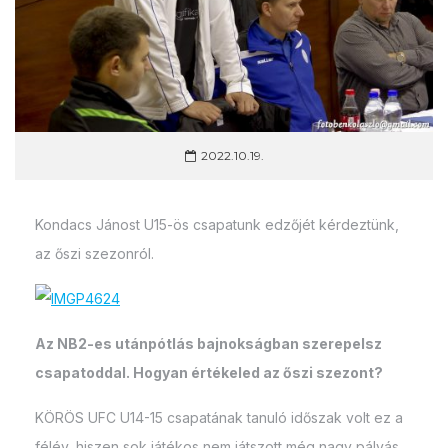
2022.10.19.
Kondacs Jánost U15-ös csapatunk edzőjét kérdeztünk,
az őszi szezonról.
Az NB2-es utánpótlás bajnokságban szerepelsz
csapatoddal. Hogyan értékeled az őszi szezont?
KÖRÖS UFC U14-15 csapatának tanuló időszak volt ez a
félév, hiszen sok játékos nem játszott még nagy pályás