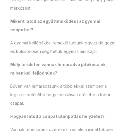
mérkőzést.
Miként látod az együttműködést az gyomai
csapattal?
A gyomai kollégákkal remekül tudtunk együtt dolgozni
és kölcsönösen segíttettük egymás munkáját.
Mely területen vannak lemaradva játékosaink,
miben kell fejlődnünk?
Bőven van lemaradásunk a többiekkel szemben a
legszembetűnőbb hogy mentálisan erősebb a többi
csapat.
Hogyan látod a csapat utánpótlás helyzetét?
Vannak tehetséges gyerekek, remélem minél többen