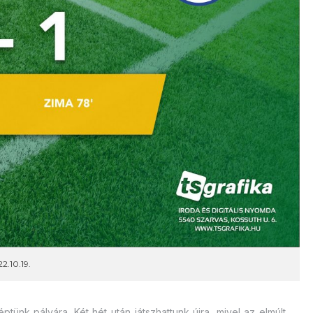
2.10.19.
tünk pályára. Két hét után játszhattunk újra, mivel az elmúlt