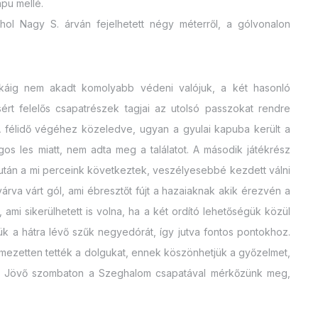
pu mellé.
ahol Nagy S. árván fejelhetett négy méterről, a gólvonalon
káig nem akadt komolyabb védeni valójuk, a két hasonló
rt felelős csapatrészek tagjai az utolsó passzokat rendre
A félidő végéhez közeledve, ugyan a gyulai kapuba került a
os les miatt, nem adta meg a találatot. A második játékrész
zután a mi perceink következtek, veszélyesebbé kezdett válni
 várva várt gól, ami ébresztőt fújt a hazaiaknak akik érezvén a
ami sikerülhetett is volna, ha a két ordító lehetőségük közül
ük a hátra lévő szűk negyedórát, így jutva fontos pontokhoz.
elmezetten tették a dolgukat, ennek köszönhetjük a győzelmet,
é. Jövő szombaton a Szeghalom csapatával mérkőzünk meg,