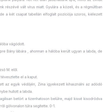
nk részévé vált vírus miatt. Gyulára a közeli, és a régmúltban
e a két csapat tabellán elfoglalt pozíciója szoros, kiélezett
hálóba vágódott.
épre Bány lábára , ahonnan a hálóba került ugyan a labda, de
só M. elől.
 tévesztette el a kaput.
sett az egyik védőjén, Zima igyekezett kihasználni az adódó
ybe hullott a labda.
 agilisan betört a tizenhatoson belülre, majd kissé kisodródva
ről gólvonalon túlra segítette. 0-1.