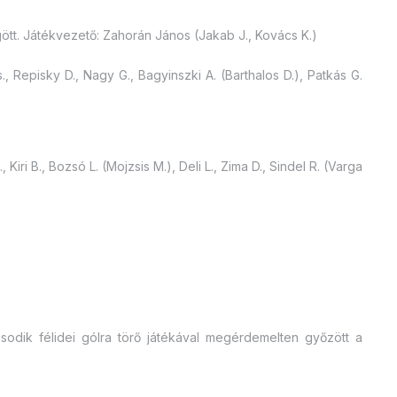
ögött. Játékvezető: Zahorán János (Jakab J., Kovács K.)
, Repisky D., Nagy G., Bagyinszki A. (Barthalos D.), Patkás G.
, Kiri B., Bozsó L. (Mojzsis M.), Deli L., Zima D., Sindel R. (Varga
dik félidei gólra törő játékával megérdemelten győzött a