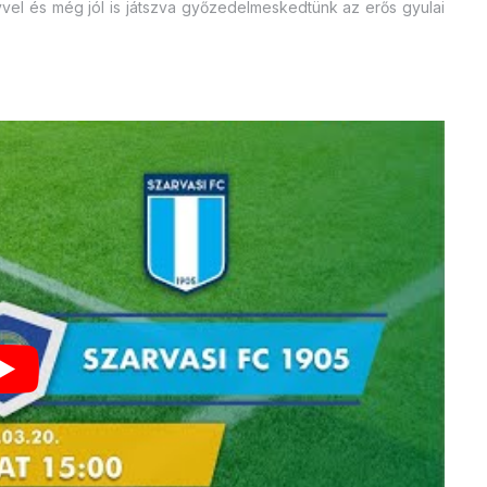
vvel és még jól is játszva győzedelmeskedtünk az erős gyulai