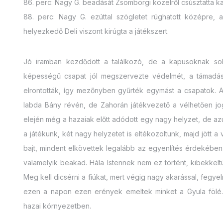
86. perc: Nagy G. beadását Zsömbörgi közelről csúsztatta ka
88. perc: Nagy G. ezúttal szögletet rúghatott középre, 
helyezkedő Deli viszont kirúgta a játékszert.
Jó iramban kezdődött a találkozó, de a kapusoknak so
képességű csapat jól megszervezte védelmét, a támadásé
elrontották, így mezőnyben gyűrték egymást a csapatok. 
labda Bány révén, de Zahorán játékvezető a vélhetően jog
elején még a hazaiak előtt adódott egy nagy helyzet, de a
a játékunk, két nagy helyzetet is eltékozoltunk, majd jött a
bajt, mindent elkövettek legalább az egyenlítés érdekében, 
valamelyik beakad. Hála Istennek nem ez történt, kibekkelt
Meg kell dicsérni a fiúkat, mert végig nagy akarással, fegy
ezen a napon ezen erények emeltek minket a Gyula föl
hazai környezetben.