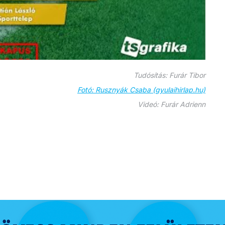
Tudósítás: Furár Tibor
Fotó: Rusznyák Csaba (gyulaihirlap.hu)
Videó: Furár Adrienn