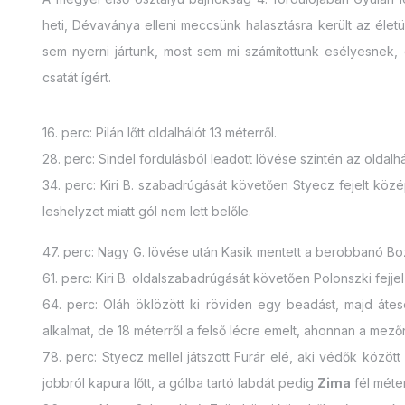
heti, Dévaványa elleni meccsünk halasztásra került az életü
sem nyerni jártunk, most sem mi számítottunk esélyesnek, d
csatát ígért.
16. perc: Pilán lőtt oldalhálót 13 méterről.
28. perc: Sindel fordulásból leadott lövése szintén az oldal
34. perc: Kiri B. szabadrúgását követően Styecz fejelt köz
leshelyzet miatt gól nem lett belőle.
47. perc: Nagy G. lövése után Kasik mentett a berobbanó Boz
61. perc: Kiri B. oldalszabadrúgását követően Polonszki fejjel
64. perc: Oláh öklözött ki röviden egy beadást, majd áte
alkalmat, de 18 méterről a felső lécre emelt, ahonnan a mezőn
78. perc: Styecz mellel játszott Furár elé, aki védők között
jobbról kapura lőtt, a gólba tartó labdát pedig
Zima
fél méter