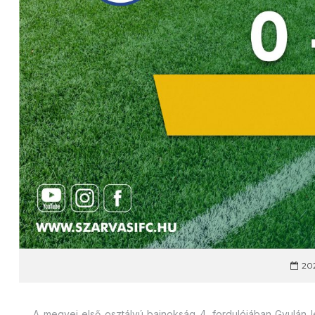
202
A megyei első osztályú bajnokság 4. fordulójában Gyulán lép