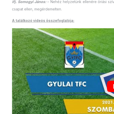
ifj. Somogyi János:
– Nehéz helyzetünk ellenére óriási szí
csapat ellen, megérdemelten.
A találkozó videós összefoglalója: