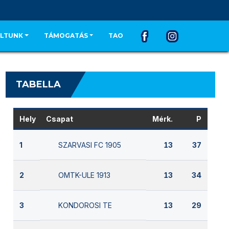
LTUNK
TÁMOGATÁS
TAO
TABELLA
Hely
Csapat
Mérk.
P
SZARVASI FC 1905
1
13
37
OMTK-ULE 1913
2
13
34
KONDOROSI TE
3
13
29