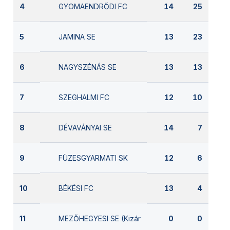
GYOMAENDRŐDI FC
4
14
25
JAMINA SE
5
13
23
NAGYSZÉNÁS SE
6
13
13
SZEGHALMI FC
7
12
10
DÉVAVÁNYAI SE
8
14
7
FÜZESGYARMATI SK
9
12
6
BÉKÉSI FC
10
13
4
MEZŐHEGYESI SE (Kizárva)
11
0
0