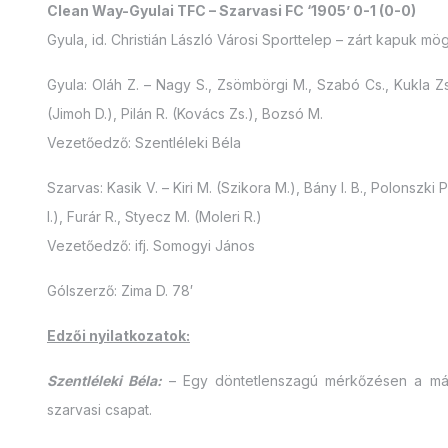
Clean Way-Gyulai TFC – Szarvasi FC ‘1905’ 0-1 (0-0)
Gyula, id. Christián László Városi Sporttelep – zárt kapuk m
Gyula: Oláh Z. – Nagy S., Zsömbörgi M., Szabó Cs., Kukla Zs.
(Jimoh D.), Pilán R. (Kovács Zs.), Bozsó M.
Vezetőedző: Szentléleki Béla
Szarvas: Kasik V. – Kiri M. (Szikora M.), Bány I. B., Polonszki P.
I.), Furár R., Styecz M. (Moleri R.)
Vezetőedző: ifj. Somogyi János
Gólszerző: Zima D. 78′
Edzői nyilatkozatok:
Szentléleki Béla:
– Egy döntetlenszagú mérkőzésen a máso
szarvasi csapat.