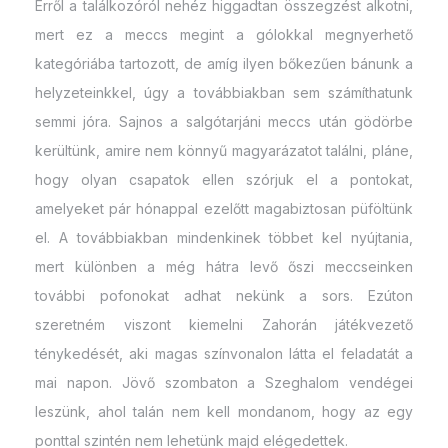
Erről a találkozóról nehéz higgadtan összegzést alkotni,
mert ez a meccs megint a gólokkal megnyerhető
kategóriába tartozott, de amíg ilyen bőkezűen bánunk a
helyzeteinkkel, úgy a továbbiakban sem számíthatunk
semmi jóra. Sajnos a salgótarjáni meccs után gödörbe
kerültünk, amire nem könnyű magyarázatot találni, pláne,
hogy olyan csapatok ellen szórjuk el a pontokat,
amelyeket pár hónappal ezelőtt magabiztosan püföltünk
el. A továbbiakban mindenkinek többet kel nyújtania,
mert különben a még hátra levő őszi meccseinken
további pofonokat adhat nekünk a sors. Ezúton
szeretném viszont kiemelni Zahorán játékvezető
ténykedését, aki magas színvonalon látta el feladatát a
mai napon. Jövő szombaton a Szeghalom vendégei
leszünk, ahol talán nem kell mondanom, hogy az egy
ponttal szintén nem lehetünk majd elégedettek.