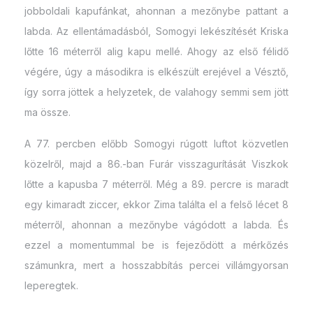
jobboldali kapufánkat, ahonnan a mezőnybe pattant a
labda. Az ellentámadásból, Somogyi lekészítését Kriska
lőtte 16 méterről alig kapu mellé. Ahogy az első félidő
végére, úgy a másodikra is elkészült erejével a Vésztő,
így sorra jöttek a helyzetek, de valahogy semmi sem jött
ma össze.
A 77. percben előbb Somogyi rúgott luftot közvetlen
közelről, majd a 86.-ban Furár visszagurítását Viszkok
lőtte a kapusba 7 méterről. Még a 89. percre is maradt
egy kimaradt ziccer, ekkor Zima találta el a felső lécet 8
méterről, ahonnan a mezőnybe vágódott a labda. És
ezzel a momentummal be is fejeződött a mérkőzés
számunkra, mert a hosszabbítás percei villámgyorsan
leperegtek.