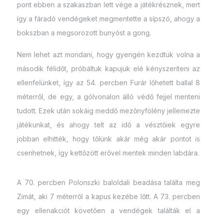
pont ebben a szakaszban lett vége a játékrésznek, mert
így a fáradó vendégeket megmentette a sípszó, ahogy a
bokszban a megsorozott bunyóst a gong.
Nem lehet azt mondani, hogy gyengén kezdtük volna a
második félidőt, próbáltuk kapujuk elé kényszeríteni az
ellenfelünket, így az 54. percben Furár lőhetett ballal 8
méterről, de egy, a gólvonalon álló védő fejjel menteni
tudott. Ezek után sokáig meddő mezőnyfölény jellemezte
játékunkat, és ahogy telt az idő a vésztőiek egyre
jobban elhitték, hogy tőlünk akár még akár pontot is
csenhetnek, így kettőzött erővel mentek minden labdára.
A 70. percben Polonszki baloldali beadása találta meg
Zimát, aki 7 méterről a kapus kezébe lőtt. A 73. percben
egy ellenakciót követően a vendégek találták el a