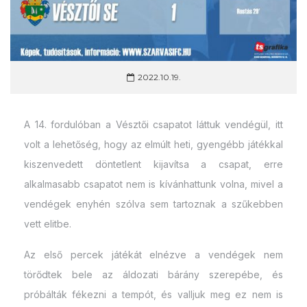
2022.10.19.
A 14. fordulóban a Vésztői csapatot láttuk vendégül, itt
volt a lehetőség, hogy az elmúlt heti, gyengébb játékkal
kiszenvedett döntetlent kijavítsa a csapat, erre
alkalmasabb csapatot nem is kívánhattunk volna, mivel a
vendégek enyhén szólva sem tartoznak a szűkebben
vett elitbe.
Az első percek játékát elnézve a vendégek nem
törődtek bele az áldozati bárány szerepébe, és
próbálták fékezni a tempót, és valljuk meg ez nem is