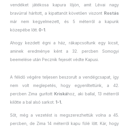
vendéket játékosa kapura lőjön, amit Lévai nagy
bravúrral hárított, a kipattanót követően viszont
Rostás
már nem kegyelmezett, és 5 méterről a kapunk
közepébe lőtt.
0-1
.
Ahogy kezdett égni a ház, rákapcsoltunk egy kicsit,
aminek eredménye ként a 32. percben Somogyi
beemelése után Pecznik fejesét védte Kapusi.
A félidő végére teljesen beszorult a vendégcsapat, így
nem volt meglepetés, hogy egyenlítettünk, a 42.
percben Zima gurított
Kriská
hoz, aki ballal, 13 méterről
kilőtte a bal alsó sarkot.
1-1.
Sőt, még a vezetést is megszerezhettük volna a 45.
percben, de Zima 14 méterről kapu fölé lőtt. Kár, hogy