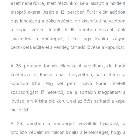
esett nehezükre, mert részünkről sem látszott a mindent
elsöprő akarat. Azért a 12. percben Furár előtt adódott
egy lehetőség a gólszerzésre, de kiszorított helyzetben
a kapus védeni tudott. A 15. percben viszont ránk
ijesztettek a vendégek, mikor egy kontra végén
centikkel kerülte el a vendég támadó lövése a kapunkat.
A 26. percben formás ellenakciót vezettünk, de Furár
centerezését Farkas óriási helyzetben, hat méterről a
kapusba lőtte. Alig két perc múlva Furár lőhetett
szabadrúgást 17 méterről, de a sorfalon megpattant a
lövése, ami Kriska elé került, aki az ötös sarkáról a kapu
mellé lőtt.
A 29. percben a vendégek vezettek támadást, a
totojázó védelmünk tálcán kínálta a lehetőséget, hogy a