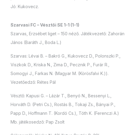
Jó: Kukovecz.
Szarvasi FC – Vésztői SE 1-1 (1-1)
Szarvas, Erzsébet liget – 150 néző. Játékvezető: Zahorán
János (Baráth J., Boda L.)
Szarvas: Lévai B. – Bakró G., Kukovecz D., Polonszki P.,
Viszkok D., Kriska N., Zima D., Pecznik P., Furár R.,
Somogyi J., Farkas N. (Magyar M. (Körösfalvi K.)).
Vezetőedző: Rétes Pál
Vésztő: Kapusi G. – Lázár T., Benyó N., Bessenyi L.,
Horváth D. (Petri Cs.), Rostás B., Tokaji Zs., Bányai P.,
Papp D., Hoffmann T. (Kordó Cs.), Tóth K. (Ferenczi A.)
Mb. játékosedző: Pap Zsolt