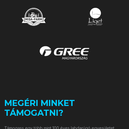
MEGÉRI MINKET
TÁMOGATNI?
Támogass egy több mint 100 éves labdarúgó egyesületet.