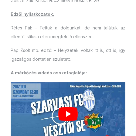
Gólszerzők: Kriska N. 42′ illetve Rostás B. 29′
Edzői nyilatkozatok:
Rétes Pál: – Tettük a dolgunkat, de nem találtuk az
ellenfél stílusa elleni megfelelő ellenszert.
Pap Zsolt mb. edző: – Helyzetek voltak itt is, ott is, így
igazságos döntetlen született.
A mérkőzés videós összefoglalója: