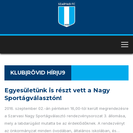
KLUB|RÖVID HÍR|U9
Egyesületünk is részt vett a Nagy
Sportágválasztón!
2016. szeptember 02.-án pénteken 16,00-tól került megrendezésre
a Szarvasi Nagy Sportágválasztó rendezvénysorozat 3. állomása,
mely a labdarúgást mutatta be az érdeklődőknek. A rendezvényt
az önkormányzat minden óvodában, általános iskolában, és…