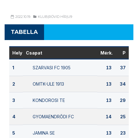
2022.10.19.
KLUB|RÖVID HÍR|U9
TABELLA
Hely
Csapat
Mérk.
P
SZARVASI FC 1905
1
13
37
OMTK-ULE 1913
2
13
34
KONDOROSI TE
3
13
29
GYOMAENDRŐDI FC
4
14
25
JAMINA SE
5
13
23