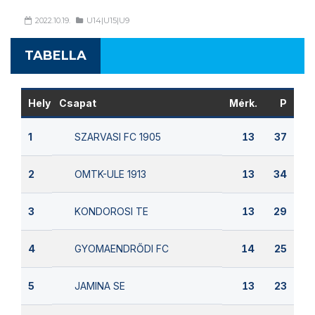
2022.10.19.
U14|U15|U9
TABELLA
Hely
Csapat
Mérk.
P
SZARVASI FC 1905
1
13
37
OMTK-ULE 1913
2
13
34
KONDOROSI TE
3
13
29
GYOMAENDRŐDI FC
4
14
25
JAMINA SE
5
13
23