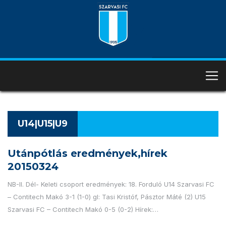
U14|U15|U9
Utánpótlás eredmények,hírek
20150324
NB-II. Dél- Keleti csoport eredmények: 18. Forduló U14 Szarvasi FC
– Contitech Makó 3-1 (1-0) gl: Tasi Kristóf, Pásztor Máté (2) U15
Szarvasi FC – Contitech Makó 0-5 (0-2) Hírek:…