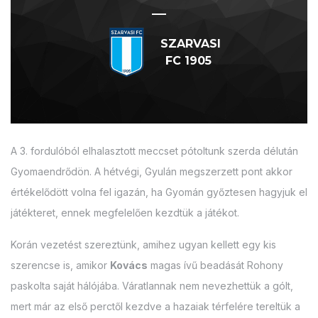
—
SZARVASI
FC 1905
A 3. fordulóból elhalasztott meccset pótoltunk szerda délután
Gyomaendrődön. A hétvégi, Gyulán megszerzett pont akkor
értékelődött volna fel igazán, ha Gyomán győztesen hagyjuk el
játékteret, ennek megfelelően kezdtük a játékot.
Korán vezetést szereztünk, amihez ugyan kellett egy kis
szerencse is, amikor
Kovács
magas ívű beadását Rohony
paskolta saját hálójába. Váratlannak nem nevezhettük a gólt,
mert már az első perctől kezdve a hazaiak térfelére tereltük a