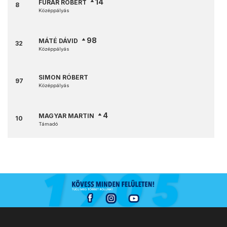
14
FURÁR RÓBERT
8
Középpályás
98
MÁTÉ DÁVID
32
Középpályás
SIMON RÓBERT
97
Középpályás
4
MAGYAR MARTIN
10
Támadó