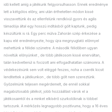
idő kellett amíg a játékunk felgyorsulhasson. Ennek eredménye
lett a kétgólos előny, ami után érthetetlen módon kissé
visszavettünk és az ellenfelünk rendkívül gyors és agilis
támadója által egy hosszú indításból gólt kaptunk, pedig
készültünk is rá. Egy perc múlva Zahorán szép érkezése a
kapu elé eredményezte, hogy újra megnyugtató előnnyel
mehettünk a félidei szünetre. A második félidőben ugyan
növeltük előnyünket , de több játékosom kissé enerváltan,
talán kedvetlenül is focizott ami elfogadhatatlan számomra. A
védekezésünk sem volt eléggé feszes, noha a cserék kicsit
lendítettek a játékunkon , de több gólt nem szereztünk.
Győzelmünk teljesen megérdemelt, de ennél sokkal
magabiztosabb játékot, jobb hozzáállást várok el a
játékosaimtól és a minket elkísérő szurkolóknak is többel
tartozunk. A mérkőzés legnagyobb pozitívuma, hogy a 16 éves