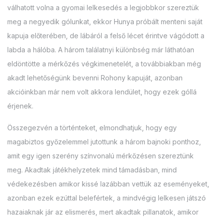
válhatott volna a gyomai lelkesedés a legjobbkor szereztük
meg a negyedik gólunkat, ekkor Hunya próbált menteni saját
kapuja előterében, de lábáról a felső lécet érintve vágódott a
labda a hálóba. A három találatnyi különbség már láthatóan
eldöntötte a mérkőzés végkimenetelét, a továbbiakban még
akadt lehetőségünk bevenni Rohony kapuját, azonban
akcióinkban már nem volt akkora lendület, hogy ezek góllá
érjenek.
Összegezvén a történteket, elmondhatjuk, hogy egy
magabiztos győzelemmel jutottunk a három bajnoki ponthoz,
amit egy igen szerény színvonalú mérkőzésen szereztünk
meg. Akadtak játékhelyzetek mind támadásban, mind
védekezésben amikor kissé lazábban vettük az eseményeket,
azonban ezek ezúttal belefértek, a mindvégig lelkesen játszó
hazaiaknak jár az elismerés, mert akadtak pillanatok, amikor