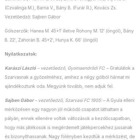
(Czvalinga M.), Barna V., Bány B. (Furár R.), Kovács Zs.
Vezetőedző: Sajben Gábor
Gólszerzők: Hanea M. 45+1′ illetve Rohony M. 12′ (öngól), Bány
B. 22′, Zahorán B. 45+2′, Hunya K. 66′ (öngól)
Nyilatkozatok:
Karászi László
– vezetőedző, Gyomaendrődi FC
: – Gratulálok a
Szarvasnak a győzelméhez, amihez a négy gólból hármat mi
ajándékoztunk oda. Megyünk tovább, nem adjuk fel.
Sajben Gábor
– vezetőedző, Szarvasi FC 1905:
– A Gyula elleni
mérkőzésen egy nagyon jól működő csapatot láthattam a
pályán, ennek ellenére voltak változások a kezdőcsapatban,
hogy más játékosok is megérdemelt játékpercekhez jussanak
és bizonyíthassanak. Nagy fölényben kezdtük a mérkőzést, de