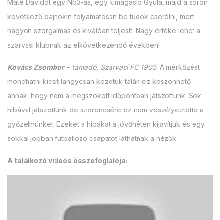
Máté Dávidot egy Nb3-as, egy kimagasló Gyula, majd a soron
következő bajnokin folyamatosan be tudok cserélni, mert
nagyon szorgalmas és kiválóan teljesít. Nagy értéke lehet a
szarvasi klubnak az elkövetkezendő években!
Kovács Zsombor
– támadó, Szarvasi FC 1905
: A mérkőzést
mondhatni kicsit langyosan kezdtük talán ez köszönhető
annak, hogy nem a megszokott időpontban játszottunk. Sok
hibával játszottunk de szerencsére ez nem veszélyeztette a
győzelmünket. Ezeket a hibákat a jövőhéten kijavítjuk és egy
sokkal jobban futballozó csapatot láthatnak a nézők.
A találkozó videós összefoglalója: