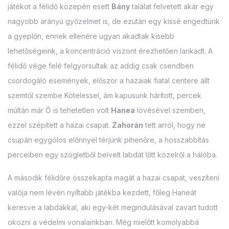
játékot a félidő közepén esett
Bány
találat felvetett akár egy
nagyobb arányú győzelmet is, de ezután egy kissé engedtünk
a gyeplőn, ennek ellenére ugyan akadtak kisebb
lehetőségeink, a koncentráció viszont érezhetően lankadt. A
félidő vége felé felgyorsultak az addig csak csendben
csordogáló események, először a hazaiak fiatal centere állt
szemtől szembe Kötelessel, ám kapusunk hárított, percek
múltán már Ő is tehetetlen volt
Hanea
lövésével szemben,
ezzel szépített a hazai csapat.
Zahorán
tett arról, hogy ne
csupán egygólos előnnyel térjünk pihenőre, a hosszabbítás
perceiben egy szögletből beívelt labdát lőtt közelről a hálóba.
A második félidőre összekapta magát a hazai csapat, veszíteni
valója nem lévén nyíltabb játékba kezdett, főleg Haneát
keresve a labdákkal, aki egy-két megindulásával zavart tudott
okozni a védelmi vonalainkban. Még mielőtt komolyabbá