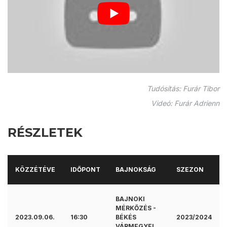
Tudósítás: Furár Tibor
Videó: Furár Adrienn
RÉSZLETEK
KÖZZÉTÉVE
IDŐPONT
BAJNOKSÁG
SZEZON
BAJNOKI
MÉRKŐZÉS -
2023.09.06.
16:30
BÉKÉS
2023/2024
VÁRMEGYEI