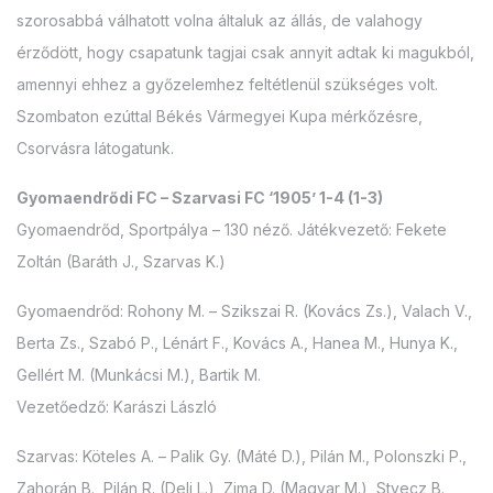
szorosabbá válhatott volna általuk az állás, de valahogy
érződött, hogy csapatunk tagjai csak annyit adtak ki magukból,
amennyi ehhez a győzelemhez feltétlenül szükséges volt.
Szombaton ezúttal Békés Vármegyei Kupa mérkőzésre,
Csorvásra látogatunk.
Gyomaendrődi FC – Szarvasi FC ‘1905’ 1-4 (1-3)
Gyomaendrőd, Sportpálya – 130 néző. Játékvezető: Fekete
Zoltán (Baráth J., Szarvas K.)
Gyomaendrőd: Rohony M. – Szikszai R. (Kovács Zs.), Valach V.,
Berta Zs., Szabó P., Lénárt F., Kovács A., Hanea M., Hunya K.,
Gellért M. (Munkácsi M.), Bartik M.
Vezetőedző: Karászi László
Szarvas: Köteles A. – Palik Gy. (Máté D.), Pilán M., Polonszki P.,
Zahorán B., Pilán R. (Deli L.), Zima D. (Magyar M.), Styecz B.