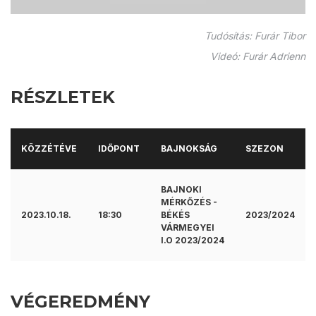
Tudósítás: Furár Tibor
Videó: Furár Adrienn
RÉSZLETEK
KÖZZÉTÉVE
IDŐPONT
BAJNOKSÁG
SZEZON
BAJNOKI
MÉRKŐZÉS -
2023.10.18.
18:30
BÉKÉS
2023/2024
VÁRMEGYEI
I.O 2023/2024
VÉGEREDMÉNY