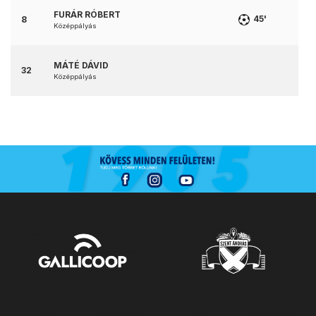
FURÁR RÓBERT
45'
8
Középpályás
MÁTÉ DÁVID
32
Középpályás