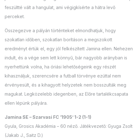
feszültté vált a hangulat, ami végigkísérte a hátra levő
perceket.
Összegezve a pályán történteket elmondhatjuk, hogy
szokatlan időben, szokatlan borításon a megszokott
eredményt értük el, egy jól felkészített Jamina ellen. Nehezen
indult, és a vége sem lett könnyű, bár nagyobb arányban is
nyerhettünk volna, ha óriási lehetőségeink egy részét
kihasználjuk, szerencsére a futball törvénye ezúttal nem
érvényesült, és a kihagyott helyzetek nem bosszulták meg
magukat. Legközelebb idegenben, az Előre tartalékcsapata
ellen lépünk pályára.
Jamina SE – Szarvasi FC ‘1905’ 1-2 (1-1)
Gyula, Grosics Akadémia – 60 néző. Játékvezető: Gyuga Zsolt
(Jakab J., Saitz D.)