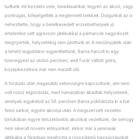
tudtunk mit kezdeni vele, beadásainkat, legyen az akció, vagy
pontrúgás, kifejelgették a megtermett bekkek. Dolgunkat az is
nehezítette, hogy a belelkesedett erzsébethelyiek jó
értelembe vett agresszív játékukkal a párharcok nagyrészét
megnyerték, helyzetekig sem jutottunk el. A mezőnyjáték után
a lehető legjobbkor egyenlítettünk, Barna harcolt ki egy
tizenegyest az utolsó percben, amit Furár váltott gólra,
középkezdésre már nem maradt idő.
A fordulás után magasabb sebességre kapcsoltunk, ami nem
volt rossz elgondolás, mert hamarjában akadtak helyzeteink,
amelyek egyikéből az 56. percben Barna pókhálózta ki a bal
felső sarkot, egyéni akciója után. A megszerzett vezetés
birtokában egyre tetszetősebb akciókat vezettünk, de sehogy
nem sikerült növelni előnyünket, ekkor már a jaminaiak
játékába a fáradság meghozta a rosszütemű becsúszásokat,