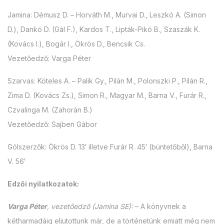
Jamina: Démusz D. – Horváth M., Murvai D., Leszkó A. (Simon
D.), Dankó D. (Gál F.), Kardos T., Lipták-Pikó B., Szaszák K.
(Kovács I.), Bogár I., Ökrös D., Bencsik Cs.
Vezetőedző: Varga Péter
Szarvas: Köteles A. – Palik Gy., Pilán M., Polonszki P., Pilán R.,
Zima D. (Kovács Zs.), Simon R., Magyar M., Barna V., Furár R.,
Czvalinga M. (Zahorán B.)
Vezetőedző: Sajben Gábor
Gólszerzők: Ökrös D. 13′ illetve Furár R. 45′ (büntetőből), Barna
V. 56′
Edzői nyilatkozatok:
Varga Péter
, vezetőedző (Jamina SE):
– A könyvnek a
kétharmadáig eljutottunk már, de a történetünk emiatt még nem