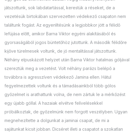
játszottunk, sok labdatartással, kerestük a réseket, de a
vezetésük birtokában szervezetten védekező csapaton nem
találtunk fogást. Az egyenlítésünk a legjobbkor jött a félidő
lefújása előtt, amikor Barna Viktor egyéni alakításából és
gyorsaságából jogos büntetőhöz jutottunk. A második félidőre
kijőve türelmesek voltunk, de jó mentalitással játszottunk.
Néhány elpuskázott helyzet után Barna Viktor hatalmas góljával
szereztük meg a vezetést. Volt néhány parázs belépő a
továbbra is agresszíven védekező Jamina ellen. Hátul
fegyelmezettek voltunk és a támadásainkból több gólos
győzelmet is arathattunk volna, de nem zártuk le a mérkőzést
egy újabb góllal. A hazaiak elvétve felívelésekkel
próbálkoztak, de győzelmünk nem forgott veszélyben. Ugyan
megnehezítette a dolgunkat a jaminai csapat, de mi a
sajátunkat kicsit jobban. Dicséret illeti a csapatot a szokatlan