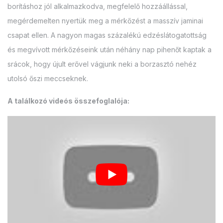
borításhoz jól alkalmazkodva, megfelelő hozzáállással,
megérdemelten nyertük meg a mérkőzést a masszív jaminai
csapat ellen. A nagyon magas százalékú edzéslátogatottság
és megvívott mérkőzéseink után néhány nap pihenőt kaptak a
srácok, hogy újult erővel vágjunk neki a borzasztó nehéz
utolsó őszi meccseknek.
A találkozó videós összefoglalója: