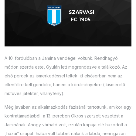
SZARVASI
FC 1905
A 10. fordulóban a Jamina vendégei voltunk. Rendhagyó
módon szerda este, Gyulán lett megrendezve a találkozó. Az
első percek az ismerkedéssel teltek, itt elsősorban nem az
ellenfélre kell gondolni, hanem a körülményekre ( kisméretű
műfüves játéktér, villanyfény).
Még javában az alkalmazkodás fázisánál tartottunk, amikor egy
kontratámadásból, a 13. percben Ökrös szerzett vezetést a
Jaminának. Ahogy várható volt, ezután kapuja elé húzodott a
„hazai” csapat, hiába volt többet nálunk a labda, nem igazán