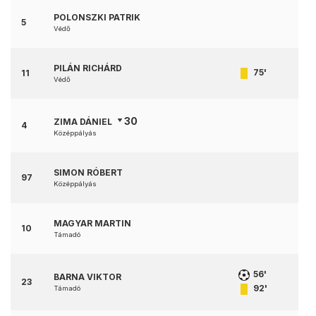
POLONSZKI PATRIK
5
Védő
PILÁN RICHÁRD
75'
11
Védő
30
ZIMA DÁNIEL
4
Középpályás
SIMON RÓBERT
97
Középpályás
MAGYAR MARTIN
10
Támadó
56'
BARNA VIKTOR
23
92'
Támadó