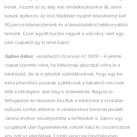
kerek. Viszont az az alap már rendelkezésünkre áll, amire
tudunk építkezni. Az első félidőben nyújtott teljesítményt kell
90 percre kiterjesztenünk és a támadójátékot hatékonyabbá
tennünk. Ezzel együtt büszke vagyok a srácokra, mert egy
jobb csapattól így ki lehet kapni.
Sajben Gábor
, vezetőedző (Szarvasi FC 1905)
: – A jaminai
csapat szerette volna, ha hétköznap játszottuk volna le a
mérkőzést, de mi is jeleztük szándékunknak, hogy egy kis
extra pihenőhöz jussanak a játékosok a hátralevő meccsek
előtt a hétvégére, amit meg is érdemelnek. Nagyon jó
felfogásban és ritmusban kezdtük a mérkőzést a szokatlan
műfüves borítás ellenére. A védekezésre berendezkedett
Jamina elvétve veszélyeztette a térfelünket is. Sajnos egy
szögletünk után figyelmetlenek voltunk hátul és összehoztunk
egy gólt az ellenfélnek. Ezután végig mezőnyfölényben