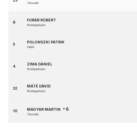
23
Támadó
FURÁR RÓBERT
8
Középpályás
POLONSZKI PATRIK
5
Védő
ZIMA DÁNIEL
4
Középpályás
MÁTÉ DÁVID
32
Középpályás
6
MAGYAR MARTIN
10
Támadó