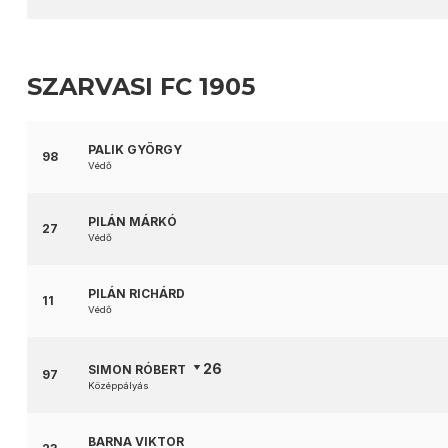
SZARVASI FC 1905
PALIK GYÖRGY
98
Védő
PILÁN MÁRKÓ
27
Védő
PILÁN RICHÁRD
11
Védő
26
SIMON RÓBERT
97
Középpályás
BARNA VIKTOR