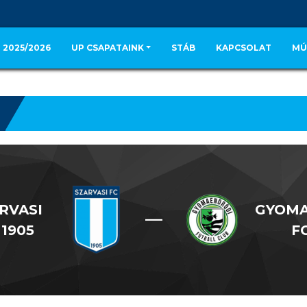
 2025/2026
UP CSAPATAINK
STÁB
KAPCSOLAT
MÚ
RVASI
GYOM
—
 1905
F