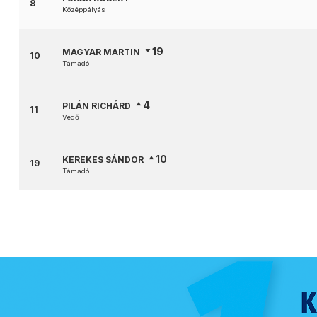
8
Középpályás
19
MAGYAR MARTIN
10
Támadó
4
PILÁN RICHÁRD
11
Védő
10
KEREKES SÁNDOR
19
Támadó