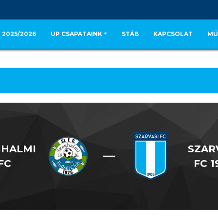
 2025/2026
UP CSAPATAINK
STÁB
KAPCSOLAT
MÚ
GHALMI
SZAR
—
FC
FC 1