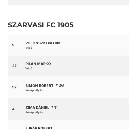
SZARVASI FC 1905
POLONSZKI PATRIK
5
Védő
PILÁN MÁRKÓ
27
Védő
26
SIMON RÓBERT
97
Középpályás
11
ZIMA DÁNIEL
4
Középpályás
FURÁR RÓBERT