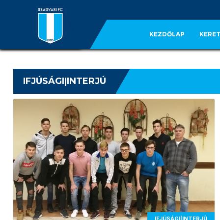
KEZDŐLAP
KERET
IFJÚSÁGI|INTERJÚ
IFJÚSÁGI|INTERJÚ