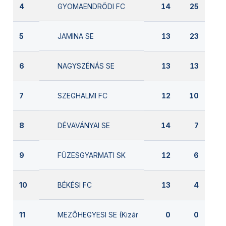
GYOMAENDRŐDI FC
4
14
25
JAMINA SE
5
13
23
NAGYSZÉNÁS SE
6
13
13
SZEGHALMI FC
7
12
10
DÉVAVÁNYAI SE
8
14
7
FÜZESGYARMATI SK
9
12
6
BÉKÉSI FC
10
13
4
MEZŐHEGYESI SE (Kizárva)
11
0
0