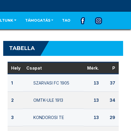
LTUNK
TÁMOGATÁS
TAO
TABELLA
Hely
Csapat
Mérk.
P
SZARVASI FC 1905
1
13
37
OMTK-ULE 1913
2
13
34
KONDOROSI TE
3
13
29