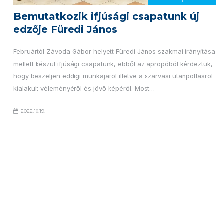
Bemutatkozik ifjúsági csapatunk új
edzője Füredi János
Februártól Závoda Gábor helyett Füredi János szakmai irányítása
mellett készül ifjúsági csapatunk, ebből az apropóból kérdeztük,
hogy beszéljen eddigi munkájáról illetve a szarvasi utánpótlásról
kialakult véleményéről és jövő képéről. Most…
2022.10.19.