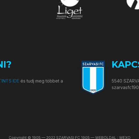
I?
KAPC
INTS IDE
és tudj meg többet a
5540 SZARVA
szarvasfc19
Copyright © 1905 — 2022 SZARVASI FC 1905 — WEBOLDAL : WEXO