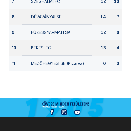
SZEGHALMI FC
7
12
10
DÉVAVÁNYAI SE
8
14
7
FÜZESGYARMATI SK
9
12
6
BÉKÉSI FC
10
13
4
MEZŐHEGYESI SE (Kizárva)
11
0
0