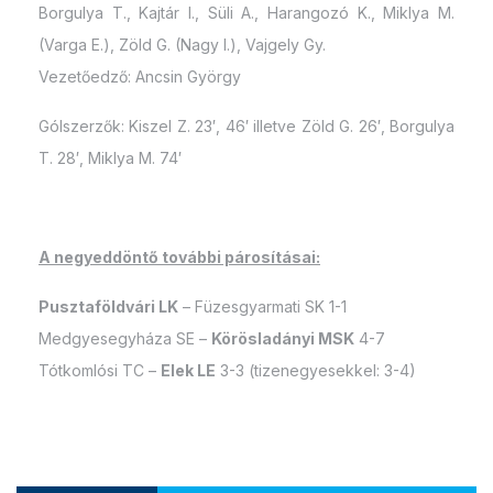
Borgulya T., Kajtár I., Süli A., Harangozó K., Miklya M.
(Varga E.), Zöld G. (Nagy I.), Vajgely Gy.
Vezetőedző: Ancsin György
Gólszerzők: Kiszel Z. 23′, 46′ illetve Zöld G. 26′, Borgulya
T. 28′, Miklya M. 74′
A negyeddöntő további párosításai:
Pusztaföldvári LK
– Füzesgyarmati SK 1-1
Medgyesegyháza SE –
Körösladányi MSK
4-7
Tótkomlósi TC –
Elek LE
3-3 (tizenegyesekkel: 3-4)