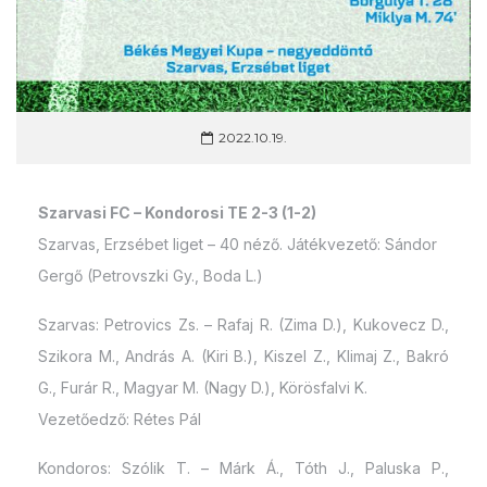
2022.10.19.
Szarvasi FC – Kondorosi TE 2-3 (1-2)
Szarvas, Erzsébet liget – 40 néző. Játékvezető: Sándor
Gergő (Petrovszki Gy., Boda L.)
Szarvas: Petrovics Zs. – Rafaj R. (Zima D.), Kukovecz D.,
Szikora M., András A. (Kiri B.), Kiszel Z., Klimaj Z., Bakró
G., Furár R., Magyar M. (Nagy D.), Körösfalvi K.
Vezetőedző: Rétes Pál
Kondoros: Szólik T. – Márk Á., Tóth J., Paluska P.,